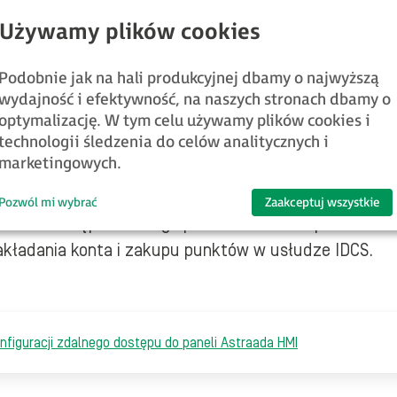
traada HMI do zdalnego wyświetlania wizualizacji ko
Podobnie jak na hali produkcyjnej dbamy o najwyższą
a wizualizacji na komputerze z systemem Windows, dostępn
wydajność i efektywność, na naszych stronach dbamy o
 więcej niż 4 wizualizacji, wymagana jest płatna licencja.
optymalizację. W tym celu używamy plików cookies i
technologii śledzenia do celów analitycznych i
 wizualizacji na urządzeniach mobilnych z systemem Andro
marketingowych.
jest darmowe.
Pozwól mi wybrać
Zaakceptuj wszystkie
em do dostępu zdalnego przez Internet za pośrednic
zakładania konta i zakupu punktów w usłudze IDCS.
nfiguracji zdalnego dostępu do paneli Astraada HMI