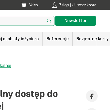
Sklep
Zaloguj / Utwórz konto
Newsletter
j osobisty inżyniera
Referencje
Bezpłatne kursy
kalnej
lny dostęp do
j