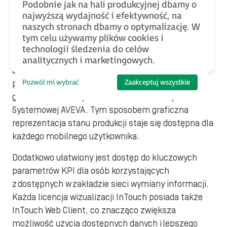
wbudowane elementy wizualizacyjne na portalach
Podobnie jak na hali produkcyjnej dbamy o
WWW.
najwyższą wydajność i efektywność, na
naszych stronach dbamy o optymalizację. W
tym celu używamy plików cookies i
Wykorzystujący przeglądarkę internetową (także
technologii śledzenia do celów
w wersji mobilnej) InTouch Web Client jest
analitycznych i marketingowych.
doskonałym narzędziem wspomagającym
Pozwól mi wybrać
Zaakceptuj wszystkie
podejmowanie decyzji na podstawie dostępnych
grafik z wizualizacji InTouch lub Platformy
Systemowej AVEVA. Tym sposobem graficzna
reprezentacja stanu produkcji staje się dostępna dla
każdego mobilnego użytkownika.
Dodatkowo ułatwiony jest dostęp do kluczowych
parametrów KPI dla osób korzystających
z dostępnych w zakładzie sieci wymiany informacji.
Każda licencja wizualizacji InTouch posiada także
InTouch Web Client, co znacząco zwiększa
możliwość użycia dostępnych danych i lepszego