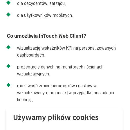
dla decydentów, zarządu,
dla użytkowników mobilnych.
Co umożliwia InTouch Web Client?
wizualizację wskaźników KPI na personalizowanych
dashboardach,
prezentację danych na monitorach i ścianach
wizualizacyjnych,
możliwość zmian parametrów i nastaw w
wizualizowanym procesie (w przypadku posiadania
licencji),
możliwość dostępu do podglądu aplikacji w trybie
read
only
bez licencji,