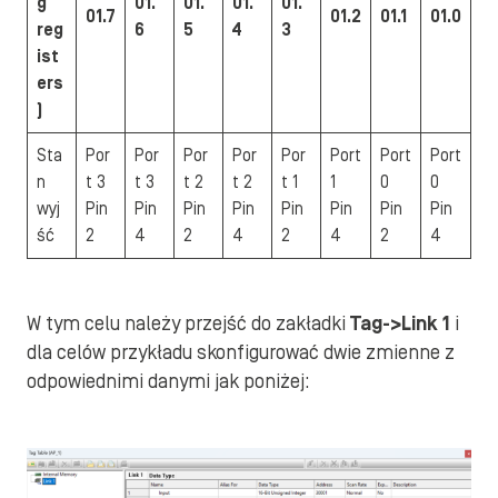
g
01.
01.
01.
01.
01.7
01.2
01.1
01.0
reg
6
5
4
3
ist
ers
)
Sta
Por
Por
Por
Por
Por
Port
Port
Port
n
t 3
t 3
t 2
t 2
t 1
1
0
0
wyj
Pin
Pin
Pin
Pin
Pin
Pin
Pin
Pin
ść
2
4
2
4
2
4
2
4
W tym celu należy przejść do zakładki
Tag->Link 1
i
dla celów przykładu skonfigurować dwie zmienne z
odpowiednimi danymi jak poniżej: