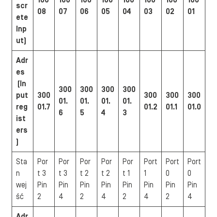
100
100
100
100
100
100
100
100
scr
08
07
06
05
04
03
02
01
ete
Inp
ut)
Adr
es
(In
300
300
300
300
put
300
300
300
300
01.
01.
01.
01.
reg
01.7
01.2
01.1
01.0
6
5
4
3
ist
ers
)
Sta
Por
Por
Por
Por
Por
Port
Port
Port
n
t 3
t 3
t 2
t 2
t 1
1
0
0
wej
Pin
Pin
Pin
Pin
Pin
Pin
Pin
Pin
ść
2
4
2
4
2
4
2
4
Adr