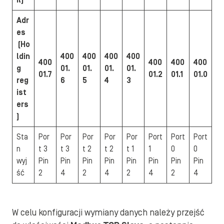
il)
Adr
es
(Ho
ldin
400
400
400
400
400
400
400
400
g
01.
01.
01.
01.
01.7
01.2
01.1
01.0
reg
6
5
4
3
ist
ers
)
Sta
Por
Por
Por
Por
Por
Port
Port
Port
n
t 3
t 3
t 2
t 2
t 1
1
0
0
wyj
Pin
Pin
Pin
Pin
Pin
Pin
Pin
Pin
ść
2
4
2
4
2
4
2
4
W celu konfiguracji wymiany danych należy przejść