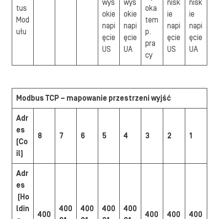
wys
wys
nisk
nisk
tus
oka
okie
okie
ie
ie
Mod
tem
napi
napi
napi
napi
ułu
p.
ęcie
ęcie
ęcie
ęcie
pra
US
UA
US
UA
cy
Modbus TCP – mapowanie przestrzeni wyjść
Adr
es
8
7
6
5
4
3
2
1
(Co
il)
Adr
es
(Ho
ldin
400
400
400
400
400
400
400
400