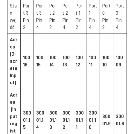
Sta
Por
Por
Por
Por
Por
Port
Port
Port
n
t 3
t 3
t 2
t 2
t 1
1
0
0
wej
Pin
Pin
Pin
Pin
Pin
Pin
Pin
Pin
ść
2
4
2
4
2
4
2
4
Adr
es
(Di
100
100
100
100
100
100
100
100
scr
16
15
14
13
12
11
10
09
ete
Inp
ut)
Adr
es
(In
300
300
300
300
300
300
put
300
300
01.1
01.1
01.1
01.1
01.1
01.1
reg
01.9
01.8
5
4
3
2
1
0
ist