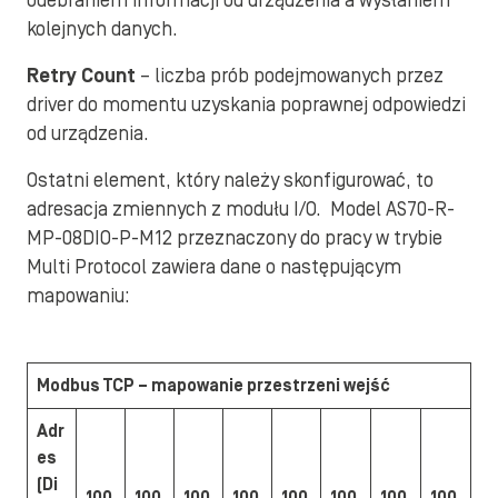
odebraniem informacji od urządzenia a wysłaniem
kolejnych danych.
Retry Count
– liczba prób podejmowanych przez
driver do momentu uzyskania poprawnej odpowiedzi
od urządzenia.
Ostatni element, który należy skonfigurować, to
adresacja zmiennych z modułu I/O. Model AS70-R-
MP-08DIO-P-M12 przeznaczony do pracy w trybie
Multi Protocol zawiera dane o następującym
mapowaniu:
Modbus TCP – mapowanie przestrzeni wejść
Adr
es
(Di