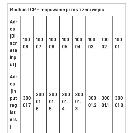
Modbus TCP – mapowanie przestrzeni wejść
Adr
es
(Di
100
100
100
100
100
100
100
100
scr
08
07
06
05
04
03
02
01
ete
Inp
ut)
Adr
es
(In
300
300
300
300
put
300
300
300
300
01.
01.
01.
01.
reg
01.7
01.2
01.1
01.0
6
5
4
3
ist
ers
)