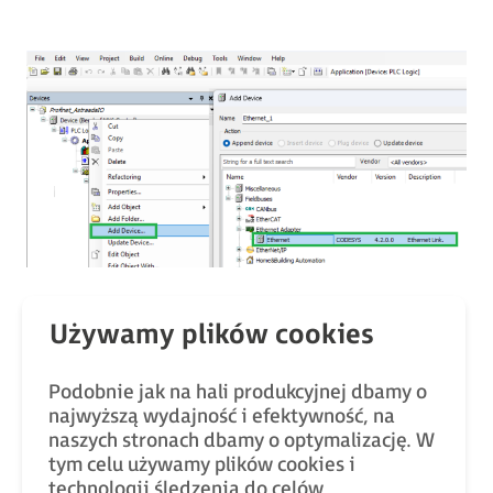
Następnie, we właściwościach urządzenia
Ethernet
,
w zakładce
General
, należy wskazać interfejs
sieciowy, do którego podłączony zostanie moduł
Podobnie jak na hali produkcyjnej dbamy o
Astraada IO. Przed kontynuacją należy upewnić się,
najwyższą wydajność i efektywność, na
że sterownik posiada skonfigurowane docelowe
naszych stronach dbamy o optymalizację. W
adresy IP (zakładka
Network
w webserwerze
tym celu używamy plików cookies i
sterownika).
technologii śledzenia do celów