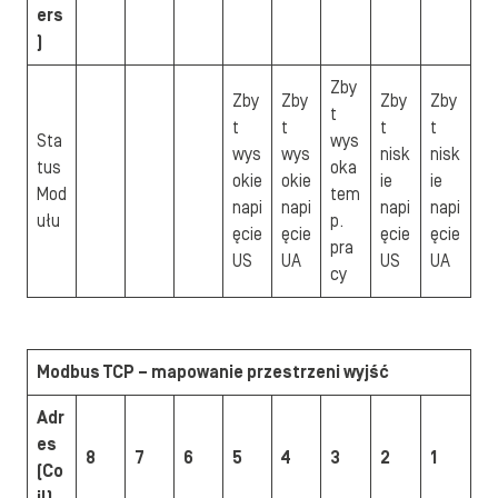
ers
)
Zby
Zby
Zby
Zby
Zby
t
t
t
t
t
Sta
wys
wys
wys
nisk
nisk
tus
oka
okie
okie
ie
ie
Mod
tem
napi
napi
napi
napi
ułu
p.
ęcie
ęcie
ęcie
ęcie
pra
US
UA
US
UA
cy
Modbus TCP – mapowanie przestrzeni wyjść
Adr
es
8
7
6
5
4
3
2
1
(Co