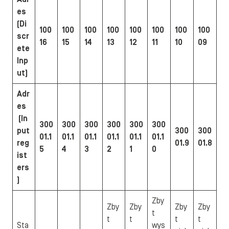
es
(Di
100
100
100
100
100
100
100
100
scr
16
15
14
13
12
11
10
09
ete
Inp
ut)
Adr
es
(In
300
300
300
300
300
300
put
300
300
01.1
01.1
01.1
01.1
01.1
01.1
reg
01.9
01.8
5
4
3
2
1
0
ist
ers
)
Zby
Zby
Zby
Zby
Zby
t
t
t
t
t
Sta
wys