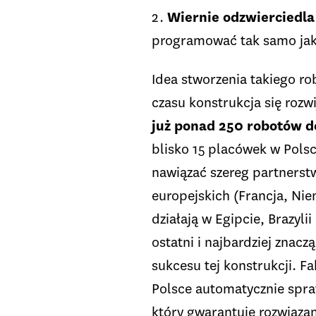
2.
Wiernie odzwierciedl
programować tak samo jak
Idea stworzenia takiego ro
czasu konstrukcja się rozw
już ponad 250 robotów 
blisko 15 placówek w Polsc
nawiązać szereg partnerstw
europejskich (Francja, Ni
działają w Egipcie, Brazyl
ostatni i najbardziej zna
sukcesu tej konstrukcji. 
Polsce automatycznie spraw
który gwarantuje rozwiązan