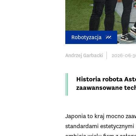
Robotyzacja
Andrzej Garbacki
2026-06-3
Historia robota As
zaawansowane techn
Japonia to kraj mocno zaa
standardami estetycznymi i