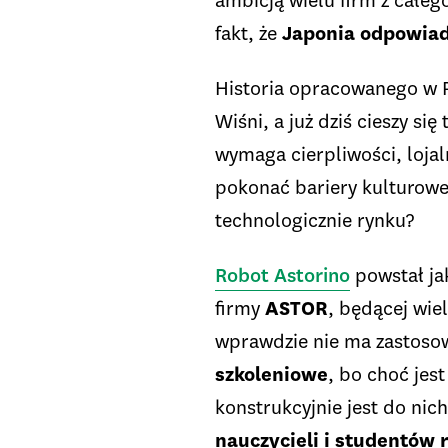
ambicją wielu firm z całe
fakt, że
Japonia odpowiad
Historia opracowanego w Po
Wiśni, a już dziś cieszy si
wymaga cierpliwości, loja
pokonać bariery kulturowe
technologicznie rynku?
Robot Astorino
powstał ja
firmy
ASTOR
, będącej wi
wprawdzie nie ma zastoso
szkoleniowe
, bo choć jes
konstrukcyjnie jest do ni
nauczycieli i studentów 