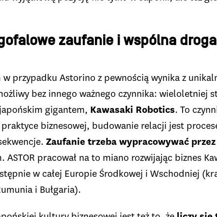
ofalowe zaufanie i wspólna drog
 w przypadku Astorino z pewnością wynika z unikal
możliwy bez innego ważnego czynnika: wieloletniej str
 japońskim gigantem,
Kawasaki Robotics
. To czynn
eż praktyce biznesowej, budowanie relacji jest proc
sekwencje.
Zaufanie trzeba wypracowywać przez 
em. ASTOR pracował na to miano rozwijając biznes Ka
tępnie w całej Europie Środkowej i Wschodniej (kra
Rumunia i Bułgaria).
pońskiej kultury biznesowej jest też to, że
liczy się