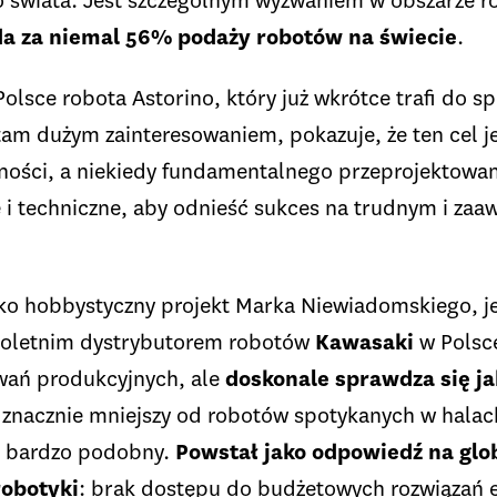
go świata. Jest szczególnym wyzwaniem w obszarze r
a za niemal 56% podaży robotów na świecie
.
lsce robota Astorino, który już wkrótce trafi do s
ę tam dużym zainteresowaniem, pokazuje, że ten cel j
lności, a niekiedy fundamentalnego przeprojektowan
 i techniczne, aby odnieść sukces na trudnym i z
ko hobbystyczny projekt Marka Niewiadomskiego, 
eloletnim dystrybutorem robotów
Kawasaki
w Polsce
wań produkcyjnych, ale
doskonale sprawdza się ja
t znacznie mniejszy od robotów spotykanych w halac
ch bardzo podobny.
Powstał jako odpowiedź na glo
robotyki
: brak dostępu do budżetowych rozwiązań 