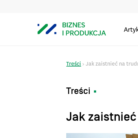
Arty
Treści
Jak zaistnieć na tr
>
Treści
Jak zaistnie