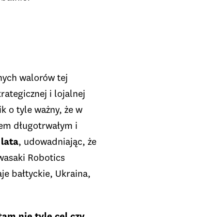
a
nych walorów tej
ategicznej i lojalnej
ik o tyle ważny, że w
esem długotrwałym i
lata
, udowadniając, że
wasaki Robotics
je bałtyckie, Ukraina,
 tam nie tyle cel czy