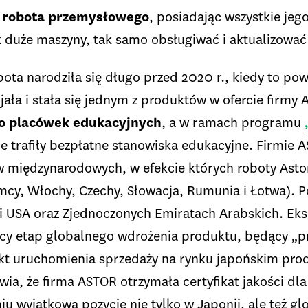
a robota przemysłowego
, posiadając wszystkie jeg
 duże maszyny, tak samo obsługiwać i aktualizowa
bota narodziła się długo przed 2020 r., kiedy to po
ijała i stała się jednym z produktów w ofercie firmy
do placówek edukacyjnych
, a w ramach programu
e trafiły bezpłatne stanowiska edukacyjne. Firmie A
 międzynarodowych, w efekcie których roboty Astori
emcy, Włochy, Czechy, Słowacja, Rumunia i Łotwa). 
ii i USA oraz Zjednoczonych Emiratach Arabskich. Ek
czący etap globalnego wdrożenia produktu, będący „
Fakt uruchomienia sprzedaży na rynku japońskim pr
ia, że firma ASTOR otrzymała certyfikat jakości dla 
iu wyjątkową pozycję nie tylko w Japonii, ale też gl