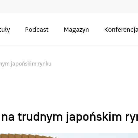
kuły
Podcast
Magazyn
Konferencj
udnym japońskim rynku
ć na trudnym japońskim r