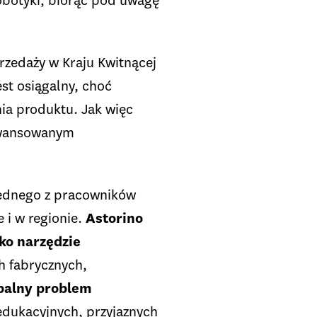
obotyki, biorąc pod uwagę
przedaży w Kraju Kwitnącej
est osiągalny, choć
ia produktu. Jak więc
aawansowanym
jednego z pracowników
 i w regionie.
Astorino
ko narzędzie
h fabrycznych,
balny problem
edukacyjnych, przyjaznych