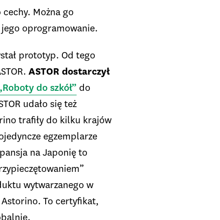
o cechy. Można go
ć jego oprogramowanie.
wstał prototyp. Od tego
 ASTOR.
ASTOR dostarczył
„Roboty do szkół”
do
STOR udało się też
no trafiły do kilku krajów
Pojedyncze egzemplarze
spansja na Japonię to
przypieczętowaniem”
oduktu wytwarzanego w
Astorino. To certyfikat,
obalnie.