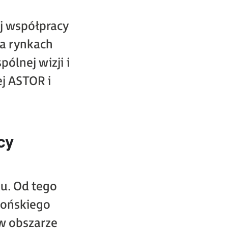
j współpracy
na rynkach
lnej wizji i
ej ASTOR i
cy
u. Od tego
pońskiego
w obszarze