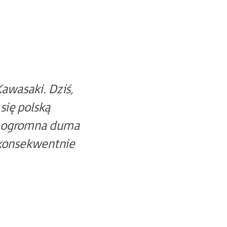
Kawasaki. Dziś,
się polską
as ogromna duma
 konsekwentnie