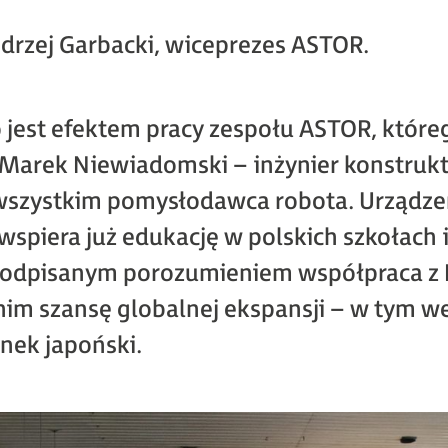
ndrzej Garbacki, wiceprezes ASTOR.
 jest efektem pracy zespołu ASTOR, któr
 Marek Niewiadomski – inżynier konstrukt
wszystkim pomysłodawca robota. Urządze
piera już edukację w polskich szkołach i
dpisanym porozumieniem współpraca z 
nim szansę globalnej ekspansji – w tym we
nek japoński.