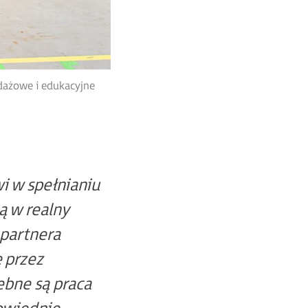
edażowe i edukacyjne
i w spełnianiu
ą w realny
 partnera
ę przez
zebne są praca