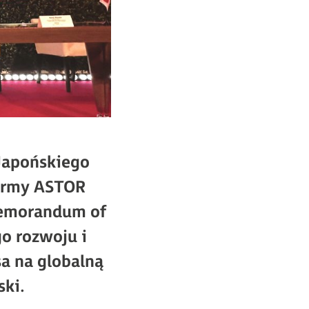
–Japońskiego
firmy ASTOR
Memorandum of
go rozwoju i
sa na globalną
ski.