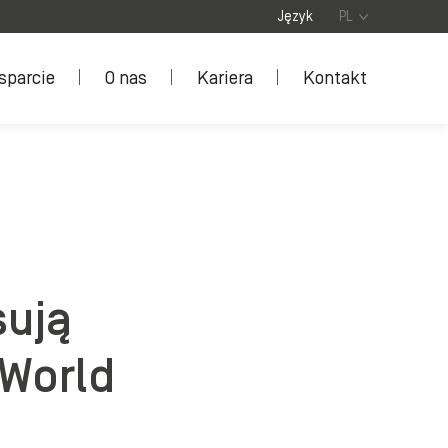
Język
PL
sparcie
O nas
Kariera
Kontakt
sują
 World