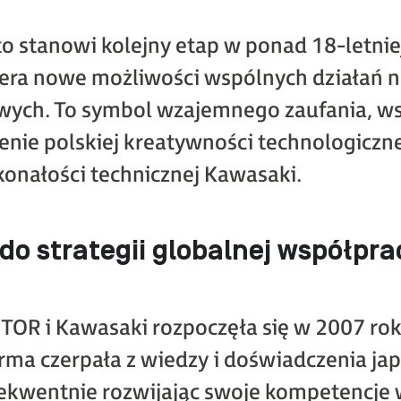
o stanowi kolejny etap w ponad 18-letnie
iera nowe możliwości wspólnych działań 
ch. To symbol wzajemnego zaufania, wspó
zenie polskiej kreatywności technologiczn
konałości technicznej Kawasaki.
do strategii globalnej współpra
OR i Kawasaki rozpoczęła się w 2007 rok
irma czerpała z wiedzy i doświadczenia ja
ekwentnie rozwijając swoje kompetencje 