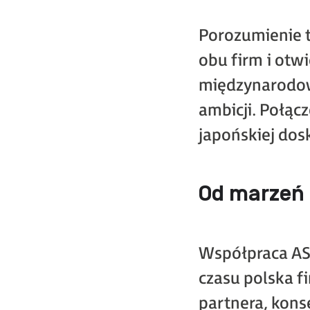
Porozumienie t
obu firm i otw
międzynarodowy
ambicji. Połąc
japońskiej dos
Od marzeń 
Współpraca AST
czasu polska f
partnera, kons