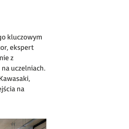
ego kluczowym
or, ekspert
nie z
 na uczelniach.
Kawasaki,
jścia na