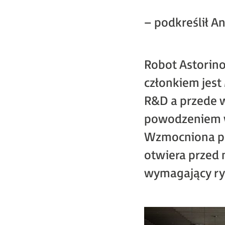
– podkreślił A
Robot Astorino
członkiem jest
R&D a przede 
powodzeniem ws
Wzmocniona po
otwiera przed 
wymagający ry