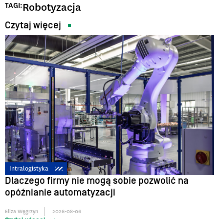
Robotyzacja
TAGI:
Czytaj więcej
Intralogistyka
Dlaczego firmy nie mogą sobie pozwolić na
opóźnianie automatyzacji
Eliza Węgrzyn
2026-08-06