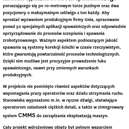
poruszającego się po 10-metrowym torze jezdnym oraz dwa
pozycjonery o maksymalnym udźwigu 2 ton każdy. Aby
sprostać wyzwaniom produkcyjnym firmy Unia, opracowano
ponad 50 specjalnych aplikacji spawalniczych oraz odpowiednie
oprzyrządowanie do procesów sczepiania i spawania
zrobotyzowanego. Ważnym aspektem podnoszącym jakość
spawania są systemy korekcji ścieżki w czasie rzeczywistym,
które gwarantują powtarzalność procesów technologicznych.
Dzięki nim możliwe jest precyzyjne prowadzenie łuku
spawalniczego, nawet przy zmiennych warunkach
produkcyjnych.
W projekcie nie pominięto również aspektów dotyczących
wspomagania pracy operatorów oraz
działu utrzymania ruchu
.
Stanowiska wyposażono m.in. w ręczne dźwigi, ułatwiające
operatorom załadunek ciężkich detali, a także w zintegrowany
CMMS
system
do zarządzania eksploatacją maszyn.
Cały projekt wdrożeniowy objęty był pełnym wsparciem