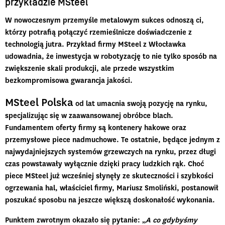
przykładzie MSteel
W nowoczesnym przemyśle metalowym sukces odnoszą ci,
którzy potrafią połączyć rzemieślnicze doświadczenie z
technologią jutra. Przykład firmy MSteel z Włocławka
udowadnia, że inwestycja w robotyzację to nie tylko sposób na
zwiększenie skali produkcji, ale przede wszystkim
bezkompromisowa gwarancja jakości.
MSteel Polska
od lat umacnia swoją pozycję na rynku,
specjalizując się w zaawansowanej obróbce blach.
Fundamentem oferty firmy są kontenery hakowe oraz
przemysłowe piece nadmuchowe. Te ostatnie, będące jednym z
najwydajniejszych systemów grzewczych na rynku, przez długi
czas powstawały wyłącznie dzięki pracy ludzkich rąk. Choć
piece MSteel już wcześniej słynęły ze skuteczności i szybkości
ogrzewania hal, właściciel firmy, Mariusz Smoliński, postanowił
poszukać sposobu na jeszcze większą doskonałość wykonania.
Punktem zwrotnym okazało się pytanie: „
A co gdybyśmy