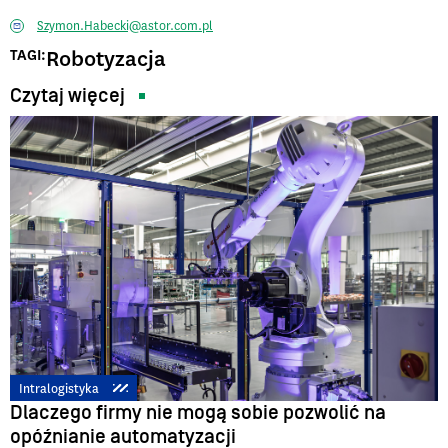
Szymon.Habecki@astor.com.pl
Robotyzacja
TAGI:
Czytaj więcej
Intralogistyka
Dlaczego firmy nie mogą sobie pozwolić na
opóźnianie automatyzacji