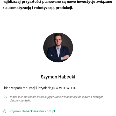
najbliższej przyszłości planowane są nowe inwestycje związane
z automatyzacją i robotyzacją produkcji.
Szymon Habecki
Lider zespołu realizacji i inżynieringu w VELOWELD.
Temat jest dla Ciebie interesujący? Napisz wiadomość do autora i zdobądź
ciekawy kontakt.
Szymon.Habecki@astor.com.pl