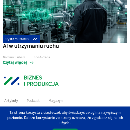
System CMMS
AI w utrzymaniu ruchu
Dominik Lubera
2026-07-21
Czytaj więcej
Artykuły
Podcast
Magazyn
Magazyn Biznes i Produkcja. Trendy Przemysłu 4.0, informacje o automatyzacji,
Ta strona korzysta z ciasteczek aby świadczyć usługi na najwyższym
cyfryzacji, robotyzacji i intralogistyce. Nowe technologie i strategie, które zapewnią
poziomie. Dalsze korzystanie ze strony oznacza, że zgadzasz się na ich
Twojej firmie konkurencyjną przewagę.
użycie.
Dołącz do społeczności BiP i rozwijaj swoje kompetencje!