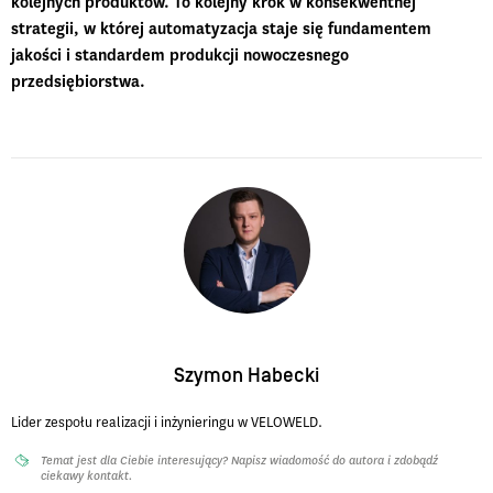
kolejnych produktów. To kolejny krok w konsekwentnej
strategii, w której automatyzacja staje się fundamentem
jakości i standardem produkcji nowoczesnego
przedsiębiorstwa.
Szymon Habecki
Lider zespołu realizacji i inżynieringu w VELOWELD.
Temat jest dla Ciebie interesujący? Napisz wiadomość do autora i zdobądź
ciekawy kontakt.