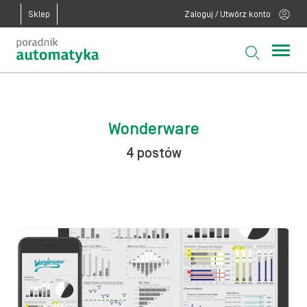
Sklep
Zaloguj / Utwórz konto
Wonderware
4 postów