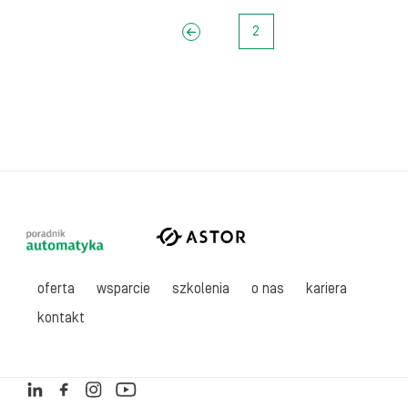
Poprzednie
2
oferta
wsparcie
szkolenia
o nas
kariera
kontakt