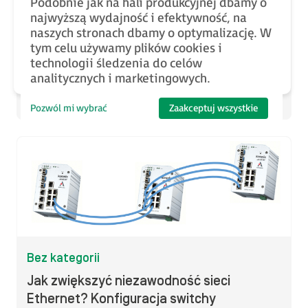
Podobnie jak na hali produkcyjnej dbamy o
najwyższą wydajność i efektywność, na
Szybki start – Switche PoE (film)
naszych stronach dbamy o optymalizację. W
tym celu używamy plików cookies i
technologii śledzenia do celów
analitycznych i marketingowych.
Wojciech Pawełczyk
2018-05-23
Pozwól mi wybrać
Zaakceptuj wszystkie
Bez kategorii
Jak zwiększyć niezawodność sieci
Ethernet? Konfiguracja switchy