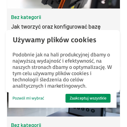
Bez kategorii
Jak tworzyć oraz konfigurować bazę
zmiennych w środowisku Cscape? | Kurs
programowania PLC od podstaw | Odc. 3
Podobnie jak na hali produkcyjnej dbamy o
Kamil Zajdel
2020-01-23
najwyższą wydajność i efektywność, na
naszych stronach dbamy o optymalizację. W
tym celu używamy plików cookies i
technologii śledzenia do celów
analitycznych i marketingowych.
Pozwól mi wybrać
Zaakceptuj wszystkie
Bez kategorii