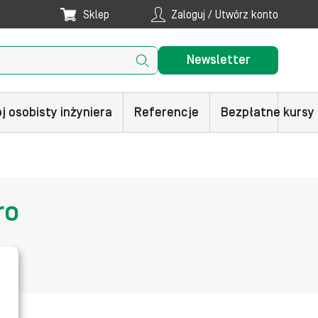
Sklep
Zaloguj / Utwórz konto
Newsletter
j osobisty inżyniera
Referencje
Bezpłatne kursy
ro