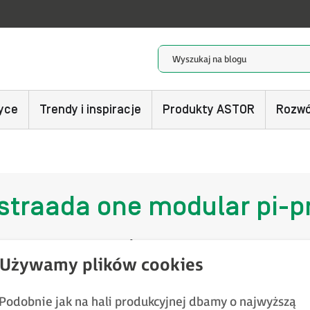
yce
Trendy i inspiracje
Produkty ASTOR
Rozwó
straada one modular pi-p
1 post
Podobnie jak na hali produkcyjnej dbamy o najwyższą