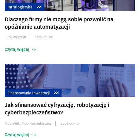
Intralogistyka
Dlaczego firmy nie mogą sobie pozwolić na
opóźnianie automatyzacji
Eliza Węgrzyn
2026-08-06
Czytaj więcej
Finansowanie Inwestycji
Jak sfinansować cyfryzację, robotyzację i
cyberbezpieczeństwo?
Piotr Wilk
,
Piotr Kościukiewicz
2026-07-30
Czytaj więcej