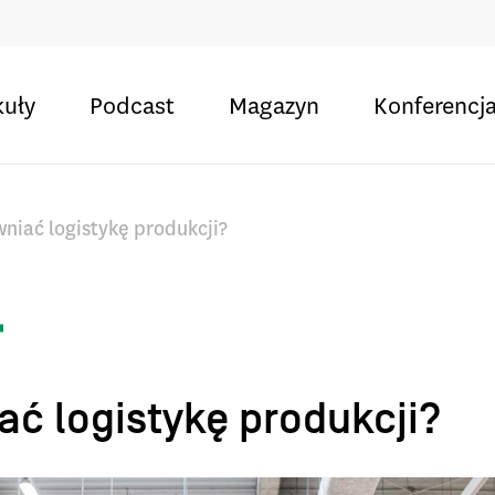
kuły
Podcast
Magazyn
Konferencj
niać logistykę produkcji?
ać logistykę produkcji?