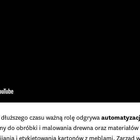
 dłuższego czasu ważną rolę odgrywa
automatyzacj
emy do obróbki i malowania drewna oraz materiałó
wijania i etykietowania kartonów z meblami. Zarząd w