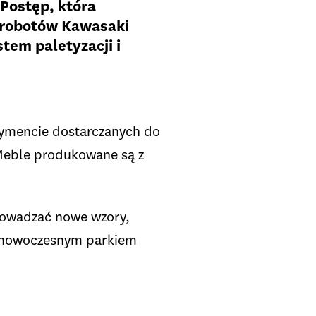
 Postęp, która
d robotów Kawasaki
em paletyzacji i
tymencie dostarczanych do
 Meble produkowane są z
prowadzać nowe wzory,
e nowoczesnym parkiem