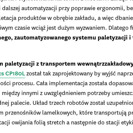
i dalszej automatyzacji przy poprawie ergonomii, 
etacja produktów w obrębie zakładu, a więc dbanie 
iwym czasie wciąż jest dużym wyzwaniem. Dlatego 
ego, zautomatyzowanego systemu paletyzacji i 
 paletyzacji z transportem wewnątrzzakłado
cs CP180L
został tak zaprojektowany by wyjść napr
ości procesu. Cała implementacja została dopasowa
ji, między innymi z uwzględnieniem potrzeby umiesz
ej palecie. Układ trzech robotów został uzupełnio
 przenośników lamelkowych, które transportują p
cji owijania folią stretch a następnie do stacji ety