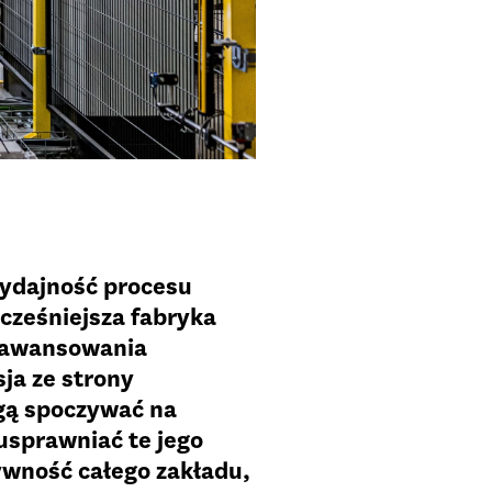
ydajność procesu
cześniejsza fabryka
zaawansowania
sja ze strony
ogą spoczywać na
usprawniać te jego
ywność całego zakładu,