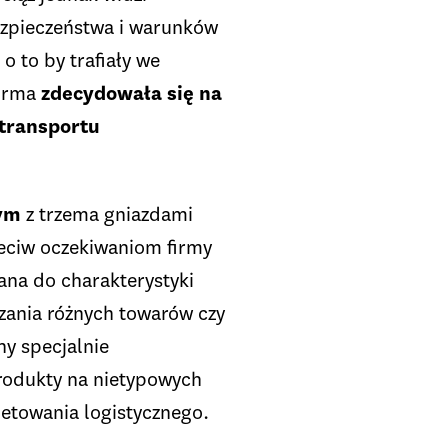
bezpieczeństwa i warunków
o to by trafiały we
firma
zdecydowała się na
transportu
wym
z trzema gniazdami
zeciw oczekiwaniom firmy
na do charakterystyki
czania różnych towarów czy
ny specjalnie
rodukty na nietypowych
kietowania logistycznego.