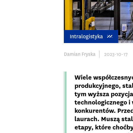
Intralogistyka
Damian Fryska
2023-10-17
Wiele współczesny
produkcyjnego, sta
tym wyższa pozycj
technologicznego i 
konkurentów. Przed
laurach. Muszą sta
etapy, które choćb