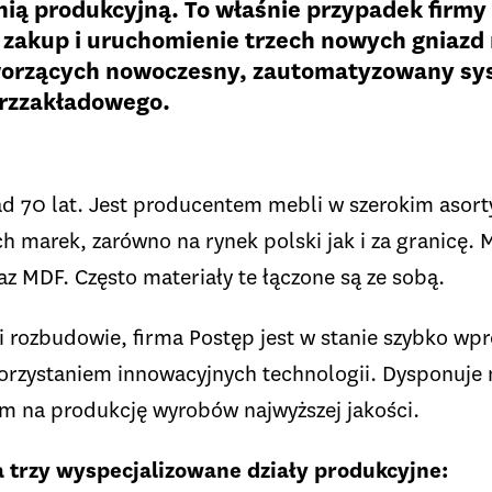
nią produkcyjną. To właśnie przypadek firmy
 zakup i uruchomienie trzech nowych gniaz
orzących nowoczesny, zautomatyzowany syst
rzzakładowego.
ad 70 lat. Jest producentem mebli w szerokim asor
h marek, zarówno na rynek polski jak i za granicę.
z MDF. Często materiały te łączone są ze sobą.
 i rozbudowie, firma Postęp jest w stanie szybko w
orzystaniem innowacyjnych technologii. Dysponuj
 na produkcję wyrobów najwyższej jakości.
a trzy wyspecjalizowane działy produkcyjne: