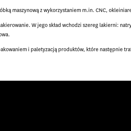
óbką maszynową z wykorzystaniem m.in. CNC, okleiniarek,
lakierowanie. W jego skład wchodzi szereg lakierni: na
kowa.
 pakowaniem i paletyzacją produktów, które następnie tr