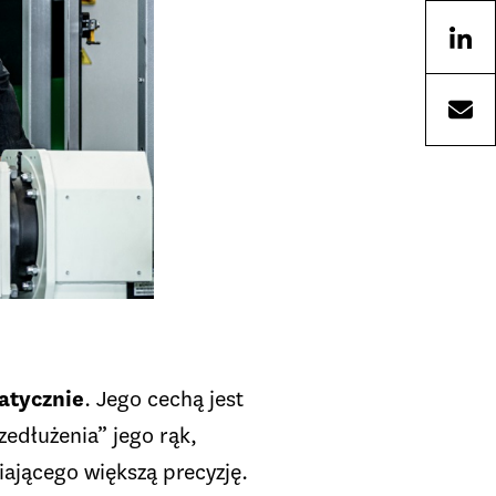
atycznie
. Jego cechą jest
edłużenia” jego rąk,
iającego większą precyzję.