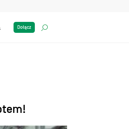
a
Dołącz
otem!