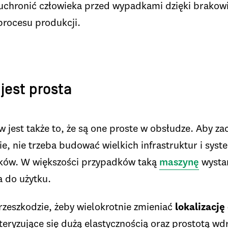
chronić człowieka przed wypadkami dzięki brakow
procesu produkcji.
jest prosta
 jest także to, że są one proste w obsłudze. Aby za
e, nie trzeba budować wielkich infrastruktur i sy
ków. W większości przypadków taką
maszynę
wystar
a do użytku.
przeszkodzie, żeby wielokrotnie zmieniać
lokalizację
ryzujące się dużą elastycznością oraz prostotą wdr