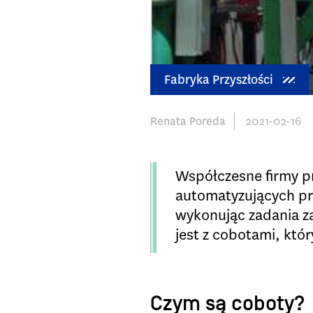
Fabryka Przyszłości
Renata Poreda
2021-02-16
Współczesne firmy pr
automatyzujących pra
wykonując zadania z
jest z cobotami, któ
Czym są coboty?