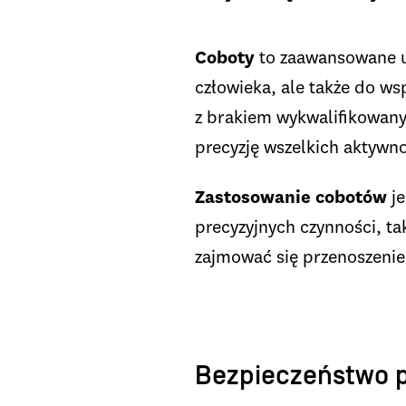
Coboty
to zaawansowane ur
człowieka, ale także do w
z brakiem wykwalifikowan
precyzję wszelkich aktywn
Zastosowanie
cobotów
je
precyzyjnych czynności, t
zajmować się przenoszeni
Bezpieczeństwo 