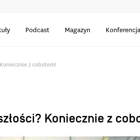
kuły
Podcast
Magazyn
Konferencj
 Koniecznie z cobotem!
szłości? Koniecznie z cob