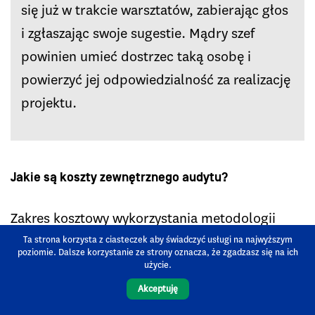
się już w trakcie warsztatów, zabierając głos
i zgłaszając swoje sugestie. Mądry szef
powinien umieć dostrzec taką osobę i
powierzyć jej odpowiedzialność za realizację
projektu.
Jakie są koszty zewnętrznego audytu?
Zakres kosztowy wykorzystania metodologii
pozwalającej oszacować
zdolność
Ta strona korzysta z ciasteczek aby świadczyć usługi na najwyższym
poziomie. Dalsze korzystanie ze strony oznacza, że zgadzasz się na ich
transformacyjną
przedsiębiorstwa jest szeroki.
użycie.
Zależy od tego jak dużej zmiany wymaga firma.
Akceptuję
Można jednak założyć, że powinien zamknąć się