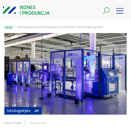
>
Treści
Wieloetapowa automatyzacja końcówek linii produkcyjnych
Intralogistyka
Adam Pajda
2025-09-30