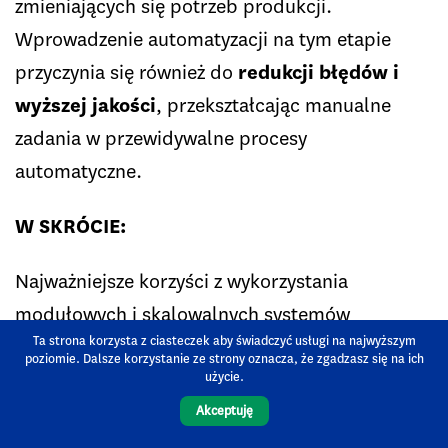
zmieniających się potrzeb produkcji.
Wprowadzenie automatyzacji na tym etapie
przyczynia się również do
redukcji błędów i
wyższej jakości
, przekształcając manualne
zadania w przewidywalne procesy
automatyczne.
W SKRÓCIE:
Najważniejsze korzyści z wykorzystania
modułowych i skalowalnych systemów
Ta strona korzysta z ciasteczek aby świadczyć usługi na najwyższym
transportu wewnątrzzakładowego EtE®flow:
poziomie. Dalsze korzystanie ze strony oznacza, że zgadzasz się na ich
użycie.
Łatwe rozszerzanie i dostosowywanie systemu
Akceptuję
do rosnących potrzeb produkcyjnych czy