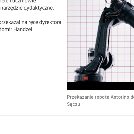
ele i uczniowie
narzędzie dydaktyczne.
rzekazał na ręce dyrektora
domir Handzel.
Przekazanie robota Astorino
Sączu