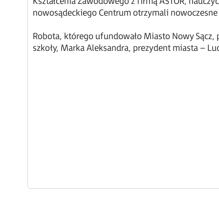
Kształcenia Zawodowego z firmą ASTOR, nauczyci
nowosądeckiego Centrum otrzymali nowoczesne 
Robota, którego ufundowało Miasto Nowy Sącz, p
szkoły, Marka Aleksandra, prezydent miasta – Lu