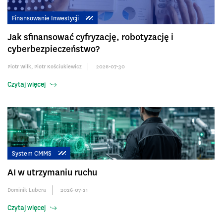
Finansowanie Inwestycji
Jak sfinansować cyfryzację, robotyzację i
cyberbezpieczeństwo?
Piotr Wilk
,
Piotr Kościukiewicz
2026-07-30
Czytaj więcej
System CMMS
AI w utrzymaniu ruchu
Dominik Lubera
2026-07-21
Czytaj więcej