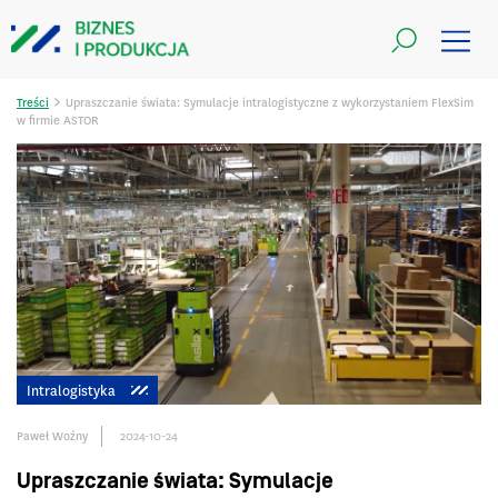
>
Treści
Upraszczanie świata: Symulacje intralogistyczne z wykorzystaniem FlexSim
w firmie ASTOR
Intralogistyka
Paweł Woźny
2024-10-24
Upraszczanie świata: Symulacje