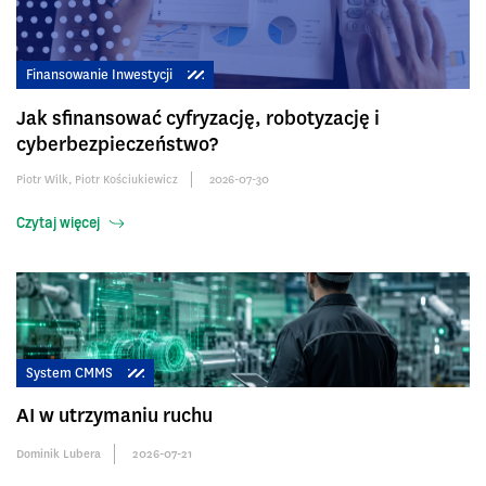
Finansowanie Inwestycji
Jak sfinansować cyfryzację, robotyzację i
cyberbezpieczeństwo?
Piotr Wilk
,
Piotr Kościukiewicz
2026-07-30
Czytaj więcej
System CMMS
AI w utrzymaniu ruchu
Dominik Lubera
2026-07-21