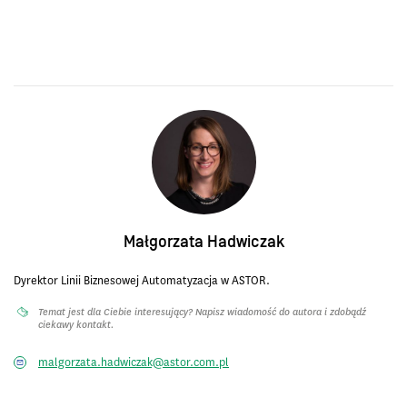
Małgorzata Hadwiczak
Dyrektor Linii Biznesowej Automatyzacja w ASTOR.
Temat jest dla Ciebie interesujący? Napisz wiadomość do autora i zdobądź
ciekawy kontakt.
malgorzata.hadwiczak@astor.com.pl