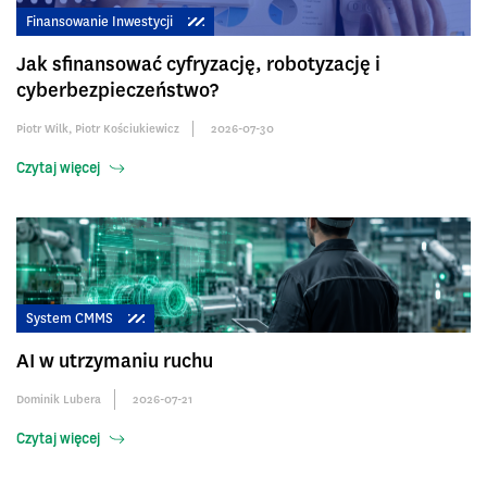
Finansowanie Inwestycji
Jak sfinansować cyfryzację, robotyzację i
cyberbezpieczeństwo?
Piotr Wilk
,
Piotr Kościukiewicz
2026-07-30
Czytaj więcej
System CMMS
AI w utrzymaniu ruchu
Dominik Lubera
2026-07-21
Czytaj więcej