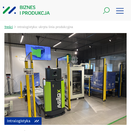
>
Treści
Intralogistyka: ukryta linia produkcyjna
Intralogistyka