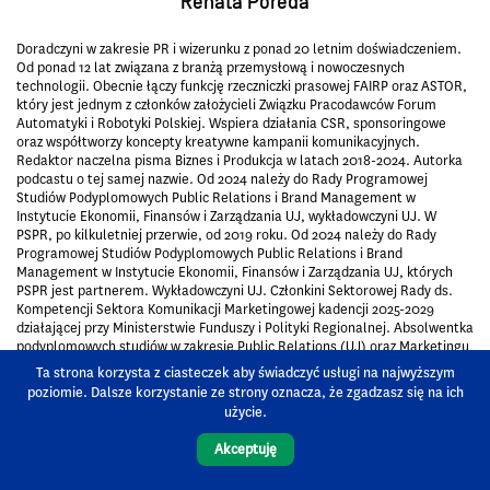
Renata Poreda
Doradczyni w zakresie PR i wizerunku z ponad 20 letnim doświadczeniem.
Od ponad 12 lat związana z branżą przemysłową i nowoczesnych
technologii. Obecnie łączy funkcję rzeczniczki prasowej FAIRP oraz ASTOR,
który jest jednym z członków założycieli Związku Pracodawców Forum
Automatyki i Robotyki Polskiej. Wspiera działania CSR, sponsoringowe
oraz współtworzy koncepty kreatywne kampanii komunikacyjnych.
Redaktor naczelna pisma Biznes i Produkcja w latach 2018-2024. Autorka
podcastu o tej samej nazwie. Od 2024 należy do Rady Programowej
Studiów Podyplomowych Public Relations i Brand Management w
Instytucie Ekonomii, Finansów i Zarządzania UJ, wykładowczyni UJ. W
PSPR, po kilkuletniej przerwie, od 2019 roku. Od 2024 należy do Rady
Programowej Studiów Podyplomowych Public Relations i Brand
Management w Instytucie Ekonomii, Finansów i Zarządzania UJ, których
PSPR jest partnerem. Wykładowczyni UJ. Członkini Sektorowej Rady ds.
Kompetencji Sektora Komunikacji Marketingowej kadencji 2025-2029
działającej przy Ministerstwie Funduszy i Polityki Regionalnej. Absolwentka
podyplomowych studiów w zakresie Public Relations (UJ) oraz Marketingu
w sieci (WSE im. ks. J. Tischnera). Ukończyła również prestiżowy program
Ta strona korzysta z ciasteczek aby świadczyć usługi na najwyższym
brytyjskiego instytutu „The Chartered Institute of Marketing, prowadzony
poziomie. Dalsze korzystanie ze strony oznacza, że zgadzasz się na ich
w Polsce przez Questus – akredytowane centrum egzaminacyjne.
użycie.
Zwolenniczka empatycznej komunikacji, pasjonatka gór, biegania i
motoryzacji.
Akceptuję
Temat jest dla Ciebie interesujący? Napisz wiadomość do autora i zdobądź