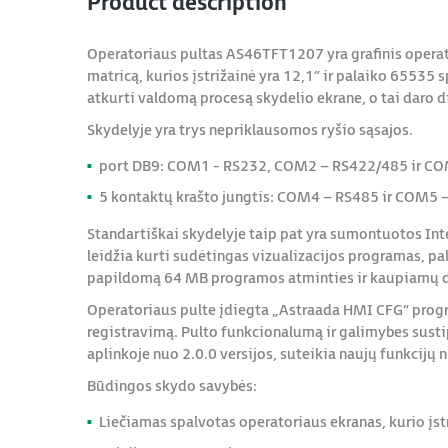
Product description
Operatoriaus pultas AS46TFT1207 yra grafinis operator
matricą, kurios įstrižainė yra 12,1” ir palaiko 65535 
atkurti valdomą procesą skydelio ekrane, o tai daro d
Skydelyje yra trys nepriklausomos ryšio sąsajos.
port DB9: COM1 - RS232, COM2 – RS422/485 ir CO
5 kontaktų krašto jungtis: COM4 – RS485 ir COM5 
Standartiškai skydelyje taip pat yra sumontuotos Int
leidžia kurti sudėtingas vizualizacijos programas, pa
papildomą 64 MB programos atminties ir kaupiamų du
Operatoriaus pulte įdiegta „Astraada HMI CFG“ progr
registravimą. Pulto funkcionalumą ir galimybes sus
aplinkoje nuo 2.0.0 versijos, suteikia naujų funkcijų
Būdingos skydo savybės:
Liečiamas spalvotas operatoriaus ekranas, kurio įst