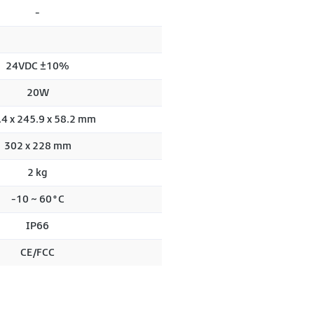
-
24VDC ±10%
20W
4 x 245.9 x 58.2 mm
302 x 228 mm
2 kg
-10 ~ 60°C
IP66
CE/FCC