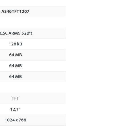
AS46TFT1207
RISC ARM9 32Bit
128 kB
64 MB
64 MB
64 MB
TFT
12,1"
1024 x 768