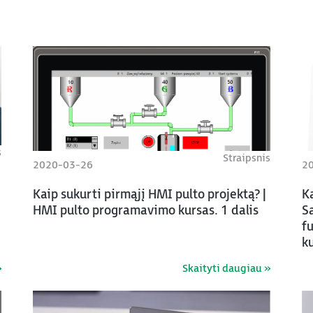
s
Straipsnis
2020-03-26
2
Kaip sukurti pirmąjį HMI pulto projektą? |
K
HMI pulto programavimo kursas. 1 dalis
Są
f
ku
»
Skaityti daugiau »