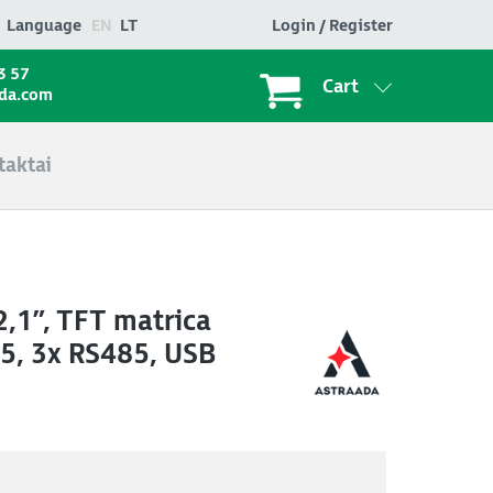
Language
EN
LT
Login / Register
3 57
Cart
ada.com
taktai
,1”, TFT matrica
5, 3x RS485, USB