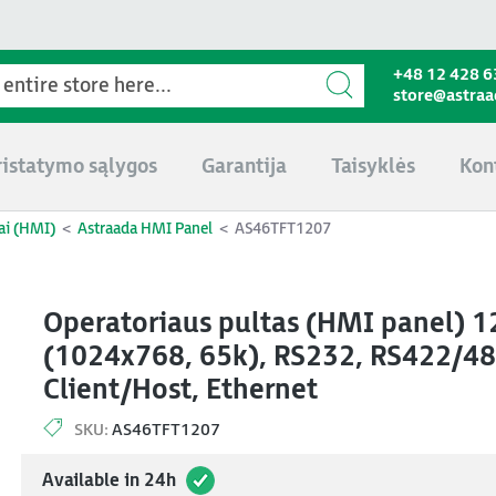
+48 12 428 6
store@astra
ristatymo sąlygos
Garantija
Taisyklės
Kon
ai (HMI)
Astraada HMI Panel
AS46TFT1207
Operatoriaus pultas (HMI panel) 12
(1024x768, 65k), RS232, RS422/48
Client/Host, Ethernet
SKU:
AS46TFT1207
Available in 24h