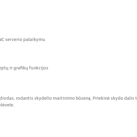
VNC serverio palaikymu
tų ir grafikų funkcijos
odas, rodantis skydelio maitinimo būseną. Priekinė skydo dalis tur
lėvele.