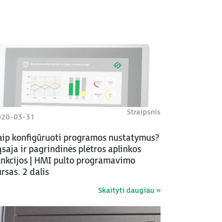
Straipsnis
020-03-31
aip konfigūruoti programos nustatymus?
saja ir pagrindinės plėtros aplinkos
unkcijos | HMI pulto programavimo
rsas. 2 dalis
Skaityti daugiau »