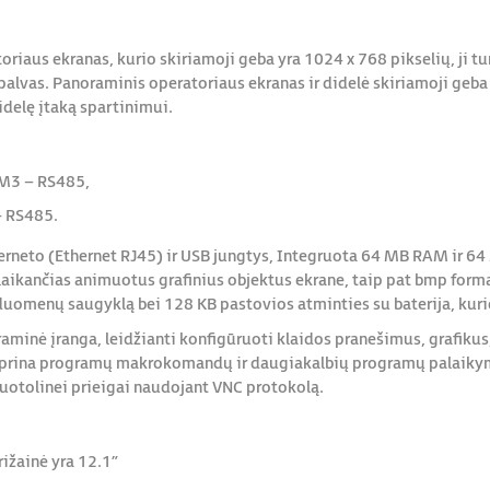
iaus ekranas, kurio skiriamoji geba yra 1024 x 768 pikselių, ji tu
spalvas. Panoraminis operatoriaus ekranas ir didelė skiriamoji geba l
idelę įtaką spartinimui.
M3 – RS485,
– RS485.
erneto (Ethernet RJ45) ir USB jungtys, Integruota 64 MB RAM ir 64
laikančias animuotus grafinius objektus ekrane, taip pat bmp format
omenų saugyklą bei 128 KB pastovios atminties su baterija, kuri
aminė įranga, leidžianti konfigūruoti klaidos pranešimus, grafiku
tiprina programų makrokomandų ir daugiakalbių programų palaiky
 nuotolinei prieigai naudojant VNC protokolą.
rižainė yra 12.1”