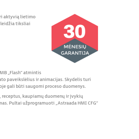
ri aktyvią lietimo
eidžia tiksliai
 MB „Flash“ atmintis
o paveikslėlius ir animacijas. Skydelis turi
oje gali būti saugomi proceso duomenys.
s, receptus, kaupiamų duomenų ir įvykių
mas. Pultai užprogramuoti „Astraada HMI CFG“