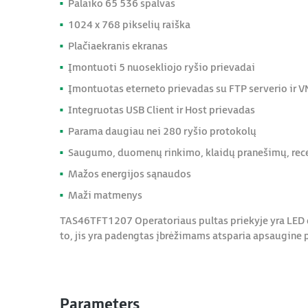
Palaiko 65 536 spalvas
1024 x 768 pikselių raiška
Plačiaekranis ekranas
Įmontuoti 5 nuosekliojo ryšio prievadai
Įmontuotas eterneto prievadas su FTP serverio ir 
Integruotas USB Client ir Host prievadas
Parama daugiau nei 280 ryšio protokolų
Saugumo, duomenų rinkimo, klaidų pranešimų, recep
Mažos energijos sąnaudos
Maži matmenys
TAS46TFT1207 Operatoriaus pultas priekyje yra LED di
to, jis yra padengtas įbrėžimams atsparia apsaugine p
Parameters