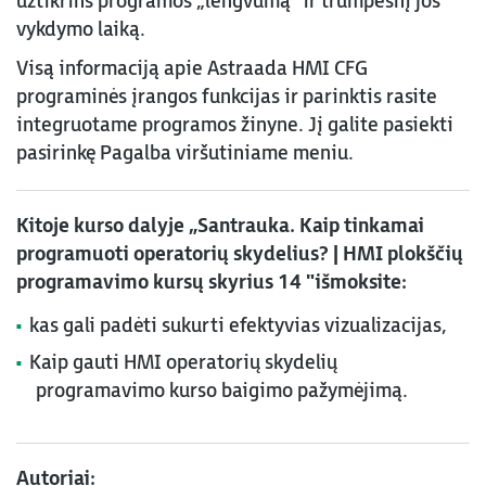
užtikrins programos „lengvumą“ ir trumpesnį jos
vykdymo laiką.
Visą informaciją apie Astraada HMI CFG
programinės įrangos funkcijas ir parinktis rasite
integruotame programos žinyne. Jį galite pasiekti
pasirinkę Pagalba viršutiniame meniu.
Kitoje kurso dalyje „Santrauka. Kaip tinkamai
programuoti operatorių skydelius? | HMI plokščių
programavimo kursų skyrius 14 "išmoksite:
kas gali padėti sukurti efektyvias vizualizacijas,
Kaip gauti HMI operatorių skydelių
programavimo kurso baigimo pažymėjimą.
Autoriai: