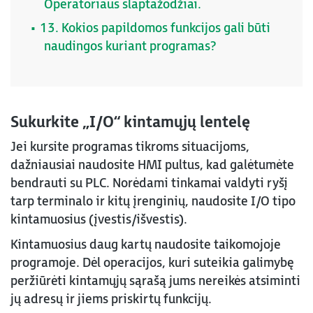
Operatoriaus slaptažodžiai.
13. Kokios papildomos funkcijos gali būti
naudingos kuriant programas?
Sukurkite „I/O“ kintamųjų lentelę
Jei kursite programas tikroms situacijoms,
dažniausiai naudosite HMI pultus, kad galėtumėte
bendrauti su PLC. Norėdami tinkamai valdyti ryšį
tarp terminalo ir kitų įrenginių, naudosite I/O tipo
kintamuosius (įvestis/išvestis).
Kintamuosius daug kartų naudosite taikomojoje
programoje. Dėl operacijos, kuri suteikia galimybę
peržiūrėti kintamųjų sąrašą jums nereikės atsiminti
jų adresų ir jiems priskirtų funkcijų.