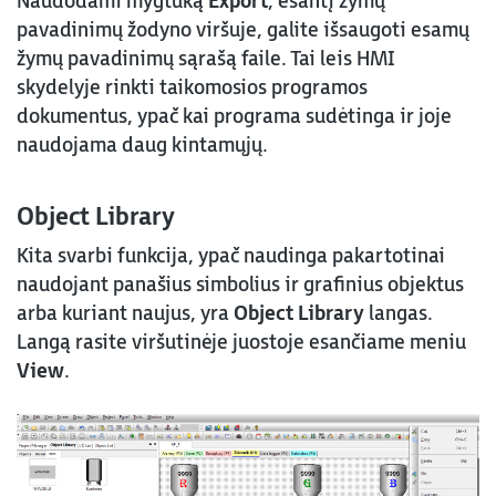
Naudodami mygtuką
Export
, esantį žymų
pavadinimų žodyno viršuje, galite išsaugoti esamų
žymų pavadinimų sąrašą faile. Tai leis HMI
skydelyje rinkti taikomosios programos
dokumentus, ypač kai programa sudėtinga ir joje
naudojama daug kintamųjų.
Object Library
Kita svarbi funkcija, ypač naudinga pakartotinai
naudojant panašius simbolius ir grafinius objektus
arba kuriant naujus, yra
Object Library
langas.
Langą rasite viršutinėje juostoje esančiame meniu
View
.