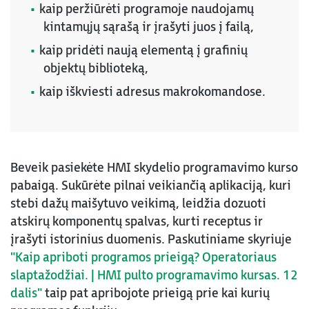
kaip peržiūrėti programoje naudojamų
kintamųjų sąrašą ir įrašyti juos į failą,
kaip pridėti naują elementą į grafinių
objektų biblioteką,
kaip iškviesti adresus makrokomandose.
Beveik pasiekėte HMI skydelio programavimo kurso
pabaigą. Sukūrėte pilnai veikiančią aplikaciją, kuri
stebi dažų maišytuvo veikimą, leidžia dozuoti
atskirų komponentų spalvas, kurti receptus ir
įrašyti istorinius duomenis. Paskutiniame skyriuje
"Kaip apriboti programos prieigą? Operatoriaus
slaptažodžiai. | HMI pulto programavimo kursas. 12
dalis"
taip pat apribojote prieigą prie kai kurių