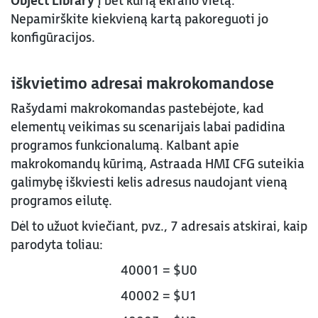
Object Library
į bet kurią ekrano vietą.
Nepamirškite kiekvieną kartą pakoreguoti jo
konfigūracijos.
iškvietimo adresai makrokomandose
Rašydami makrokomandas pastebėjote, kad
elementų veikimas su scenarijais labai padidina
programos funkcionalumą. Kalbant apie
makrokomandų kūrimą, Astraada HMI CFG suteikia
galimybę iškviesti kelis adresus naudojant vieną
programos eilutę.
Dėl to užuot kviečiant, pvz., 7 adresais atskirai, kaip
parodyta toliau:
40001 = $U0
40002 = $U1