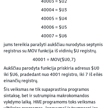
40003 = $U2
40004 = $U3
40005 = $U4
40006 = $U5
40007 = $U6
jums tereikia parašyti aukščiau nurodytus septynis
registrus su MOV funkcija iš vidinių $U registrų.
40001 = MOV($U0,7)
Aukščiau parodyta funkcija priskiria adresus $U0
iki $U6, pradedant nuo 4001 registro, iki 7 iš eilės
einančių registrų.
Šis veiksmas ne tik supaprastina programos
sintaksę, bet ir sutrumpina makrokomandos
vykdymo laiką. HMI programoms toks veiksmas