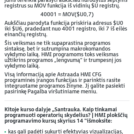
jums tereikia parašyti aukščiau nurodytus septynis
registrus su MOV funkcija iš vidinių $U registrų.
40001 = MOV($U0,7)
Aukščiau parodyta funkcija priskiria adresus $U0
iki $U6, pradedant nuo 4001 registro, iki 7 iš eilės
einančių registrų.
Šis veiksmas ne tik supaprastina programos
sintaksę, bet ir sutrumpina makrokomandos
vykdymo laiką. HMI programoms toks veiksmas
užtikrins programos „lengvumą“ ir trumpesnį jos
vykdymo laiką.
Visą informaciją apie Astraada HMI CFG
programinės įrangos funkcijas ir parinktis rasite
integruotame programos žinyne. Jį galite pasiekti
pasirinkę Pagalba viršutiniame meniu.
Kitoje kurso dalyje „Santrauka. Kaip tinkamai
programuoti operatorių skydelius? | HMI plokščių
programavimo kursų skyrius 14 "išmoksite:
kas gali padėti sukurti efektyvias vizualizacijas,