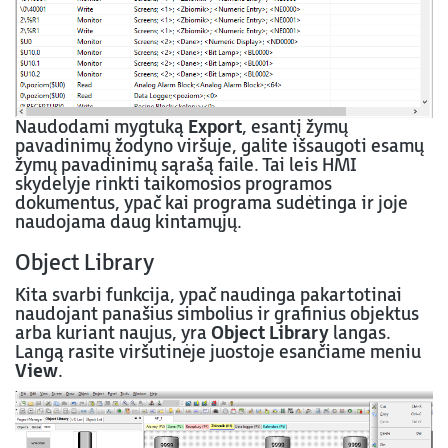
Naudodami mygtuką
Export
, esantį žymų
pavadinimų žodyno viršuje, galite išsaugoti esamų
žymų pavadinimų sąrašą faile. Tai leis HMI
skydelyje rinkti taikomosios programos
dokumentus, ypač kai programa sudėtinga ir joje
naudojama daug kintamųjų.
Object Library
Kita svarbi funkcija, ypač naudinga pakartotinai
naudojant panašius simbolius ir grafinius objektus
arba kuriant naujus, yra
Object Library
langas.
Langą rasite viršutinėje juostoje esančiame meniu
View
.