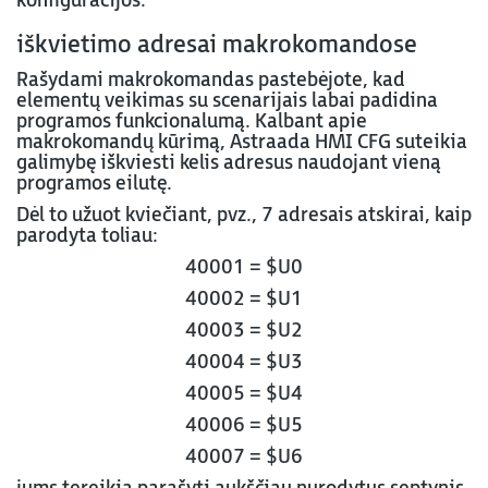
konfigūracijos.
iškvietimo adresai makrokomandose
Rašydami makrokomandas pastebėjote, kad
elementų veikimas su scenarijais labai padidina
programos funkcionalumą. Kalbant apie
makrokomandų kūrimą, Astraada HMI CFG suteikia
galimybę iškviesti kelis adresus naudojant vieną
programos eilutę.
Dėl to užuot kviečiant, pvz., 7 adresais atskirai, kaip
parodyta toliau:
40001 = $U0
40002 = $U1
40003 = $U2
40004 = $U3
40005 = $U4
40006 = $U5
40007 = $U6