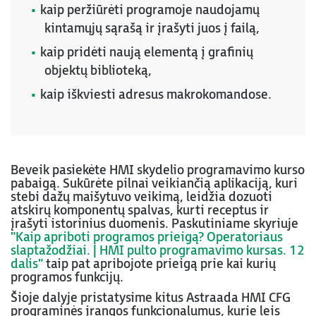
kaip peržiūrėti programoje naudojamų
kintamųjų sąrašą ir įrašyti juos į failą,
kaip pridėti naują elementą į grafinių
objektų biblioteką,
kaip iškviesti adresus makrokomandose.
Beveik pasiekėte HMI skydelio programavimo kurso
pabaigą. Sukūrėte pilnai veikiančią aplikaciją, kuri
stebi dažų maišytuvo veikimą, leidžia dozuoti
atskirų komponentų spalvas, kurti receptus ir
įrašyti istorinius duomenis. Paskutiniame skyriuje
"Kaip apriboti programos prieigą? Operatoriaus
slaptažodžiai. | HMI pulto programavimo kursas. 12
dalis"
taip pat apribojote prieigą prie kai kurių
programos funkcijų.
Šioje dalyje pristatysime kitus Astraada HMI CFG
programinės įrangos funkcionalumus, kurie leis