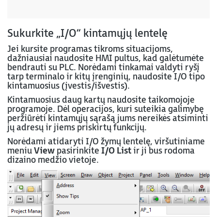
Sukurkite „I/O“ kintamųjų lentelę
Jei kursite programas tikroms situacijoms,
dažniausiai naudosite HMI pultus, kad galėtumėte
bendrauti su PLC. Norėdami tinkamai valdyti ryšį
tarp terminalo ir kitų įrenginių, naudosite I/O tipo
kintamuosius (įvestis/išvestis).
Kintamuosius daug kartų naudosite taikomojoje
programoje. Dėl operacijos, kuri suteikia galimybę
peržiūrėti kintamųjų sąrašą jums nereikės atsiminti
jų adresų ir jiems priskirtų funkcijų.
Norėdami atidaryti I/O žymų lentelę, viršutiniame
meniu
View
pasirinkite
I/O List
ir ji bus rodoma
dizaino medžio vietoje.