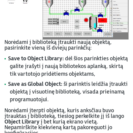
Norėdami į biblioteką įtraukti naują objektą,
pasirinkite vieną iš dviejų parinkčių:
Save to Object Library:
dėl šios parinkties objektą
galite įrašyti į naują bibliotekos aplanką, skirtą
tik vartotojo pridėtiems objektams,
Save as Global Object:
ši parinktis leidžia įtraukti
objektą į visuotinę biblioteką, visada prieinamą
programuotojui.
Norėdami įterpti objektą, kuris anksčiau buvo
įtrauktas į biblioteką, tiesiog perkelkite jį iš lango
Object Library
į bet kurią ekrano vietą.
Nepamirškite kiekvieną kartą pakoreguoti jo