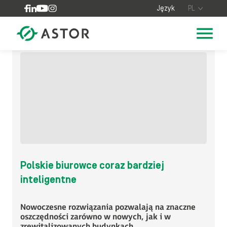
Skip to content
Język
PL
Polskie biurowce coraz bardziej
inteligentne
Nowoczesne rozwiązania pozwalają na znaczne
oszczędności zarówno w nowych, jak i w
zrewitalizowanych budynkach.