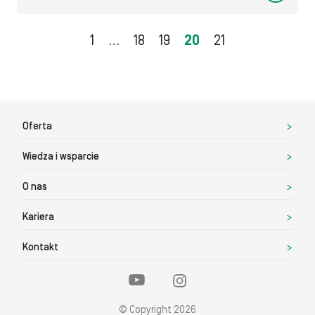
Nawigacja
1
…
18
19
20
21
po
wpisach
Oferta
Wiedza i wsparcie
O nas
Kariera
Kontakt
© Copyright 2026