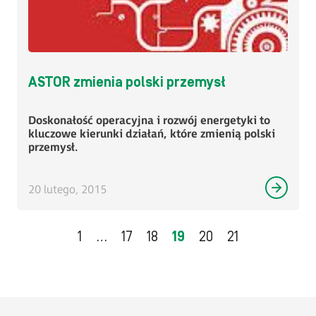
ASTOR zmienia polski przemysł
Doskonałość operacyjna i rozwój energetyki to
kluczowe kierunki działań, które zmienią polski
przemysł.
20 lutego, 2015
Nawigacja
1
…
17
18
19
20
21
po
wpisach