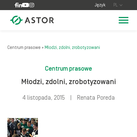
Skip to content
Język
PL
Centrum prasowe
»
Młodzi, zdolni, zrobotyzowani
Centrum prasowe
Młodzi, zdolni, zrobotyzowani
4 listopada, 2015
|
Renata Poreda