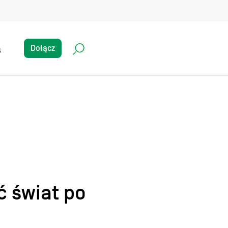
a
Dołącz
ć świat po