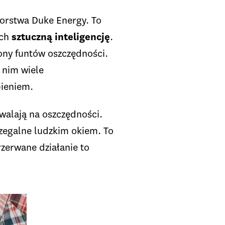
iorstwa Duke Energy. To
ach
sztuczną inteligencję
.
ony funtów oszczędności.
 nim wiele
pieniem.
walają na oszczędności.
rzegalne ludzkim okiem. To
rzerwane działanie to