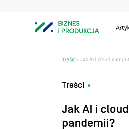
Arty
Treści
Jak AI i cloud compu
>
Treści
Jak AI i clo
pandemii?