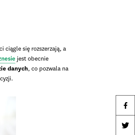
 ciągle się rozszerzają, a
znesie
jest obecnie
zie danych
, co pozwala na
yzji.