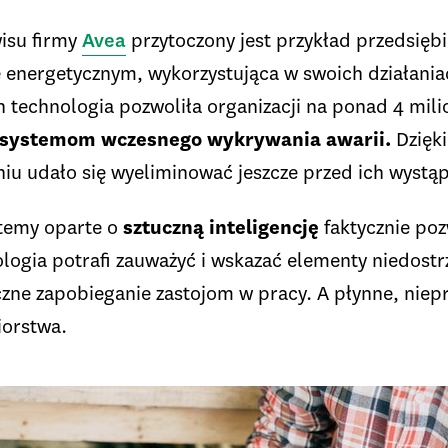
isu firmy
Avea
przytoczony jest przykład przedsięb
ze energetycznym, wykorzystująca w swoich działani
technologia pozwoliła organizacji na ponad 4 mili
systemom wczesnego wykrywania awarii.
Dzięki
niu udało się wyeliminować jeszcze przed ich wystą
temy oparte o
sztuczną inteligencję
faktycznie poz
nologia potrafi zauważyć i wskazać elementy niedost
czne zapobieganie zastojom w pracy. A płynne, niep
iorstwa.