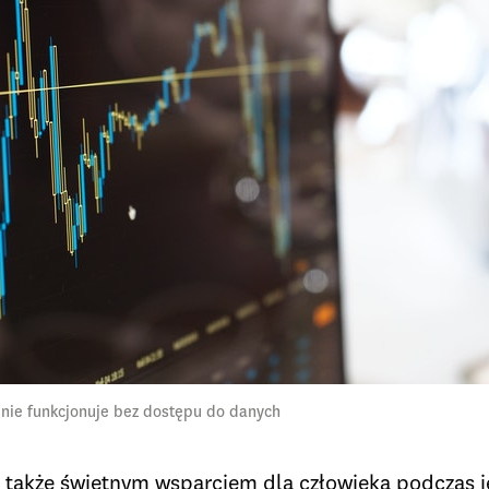
a nie funkcjonuje bez dostępu do danych
t także świetnym wsparciem dla człowieka podczas j