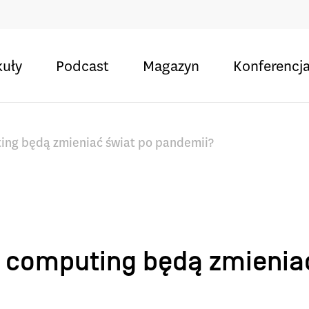
kuły
Podcast
Magazyn
Konferencj
ting będą zmieniać świat po pandemii?
ud computing będą zmienia