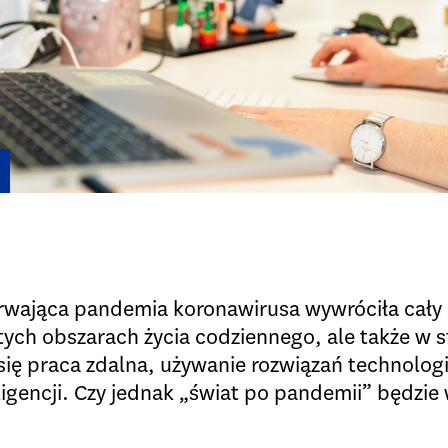
 trwająca pandemia koronawirusa wywróciła cały 
itych obszarach życia codziennego, ale także w 
 się praca zdalna, używanie rozwiązań technolog
eligencji. Czy jednak „świat po pandemii” będzi