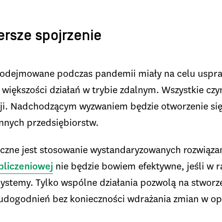
ersze spojrzenie
podejmowane podczas pandemii miały na celu uspra
iększości działań w trybie zdalnym. Wszystkie czyn
ji. Nadchodzącym wyzwaniem będzie otworzenie się n
innych przedsiębiorstw.
eczne jest stosowanie wystandaryzowanych rozwiąz
bliczeniowej
nie będzie bowiem efektywne, jeśli w 
systemy. Tylko wspólne działania pozwolą na stworzen
h udogodnień bez konieczności wdrażania zmian w 