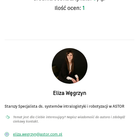
Ilość ocen:
1
Eliza Węgrzyn
Starszy Specjalista ds. systemów intralogistyki i robotyzacji w ASTOR
Temat jest dla Ciebie interesujący? Napisz wiadomość do autora i zdobądź
ciekawy kontakt.
eliza.wegrzyn@astor.com.pl