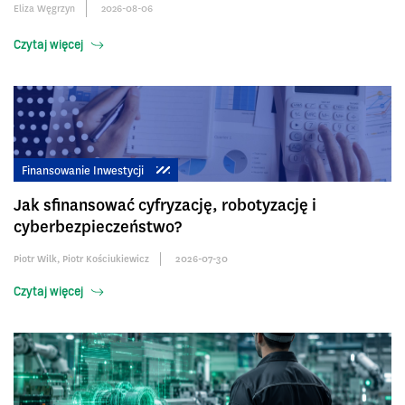
Eliza Węgrzyn
2026-08-06
Czytaj więcej
Finansowanie Inwestycji
Jak sfinansować cyfryzację, robotyzację i
cyberbezpieczeństwo?
Piotr Wilk
,
Piotr Kościukiewicz
2026-07-30
Czytaj więcej