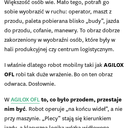
Większość osób wie. Mało tego, potrafi go
sobie wyobrazić w ruchu: operator, maszt z
przodu, paleta pobierana blisko „budy”, jazda
do przodu, cofanie, manewry. To obraz dobrze
zakorzeniony w wyobraźni osób, które były w
hali produkcyjnej czy centrum logistycznym.
I właśnie dlatego robot mobilny taki jak
AGILOX
OFL
robi tak duże wrażenie. Bo on ten obraz
odwraca. Dosłownie.
W
AGILOX OFL
to, co było przodem, przestaje
nim być
. Robot operuje „na końcu wideł”, a nie
przy maszynie. „Plecy” stają się kierunkiem
jazdy, a klasyczna logika wózka widłowego