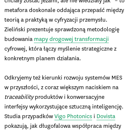
chciały zostać jeżami, ale nie wiedziały jak” – to
metafora doskonale oddająca przepaść między
teorią a praktyką w cyfryzacji przemysłu.
Zieliński prezentuje sprawdzoną metodologię
budowania
mapy drogowej transformacji
cyfrowej, która łączy myślenie strategiczne z
konkretnym planem działania.
Odkryjemy też kierunki rozwoju systemów MES
w przyszłości, z coraz większym naciskiem na
traceability
produktów i konwersacyjne
interfejsy wykorzystujące sztuczną inteligencję.
Studia przypadków
Vigo Photonics
i
Dovista
pokazują, jak długofalowa współpraca między