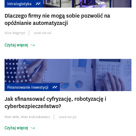
Intralogistyka
Dlaczego firmy nie mogą sobie pozwolić na
opóźnianie automatyzacji
Eliza Węgrzyn
2026-08-06
Czytaj więcej
Finansowanie Inwestycji
Jak sfinansować cyfryzację, robotyzację i
cyberbezpieczeństwo?
Piotr Wilk
,
Piotr Kościukiewicz
2026-07-30
Czytaj więcej