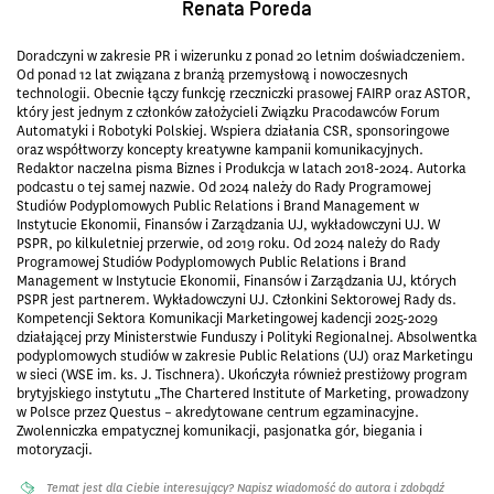
Renata Poreda
Doradczyni w zakresie PR i wizerunku z ponad 20 letnim doświadczeniem.
Od ponad 12 lat związana z branżą przemysłową i nowoczesnych
technologii. Obecnie łączy funkcję rzeczniczki prasowej FAIRP oraz ASTOR,
który jest jednym z członków założycieli Związku Pracodawców Forum
Automatyki i Robotyki Polskiej. Wspiera działania CSR, sponsoringowe
oraz współtworzy koncepty kreatywne kampanii komunikacyjnych.
Redaktor naczelna pisma Biznes i Produkcja w latach 2018-2024. Autorka
podcastu o tej samej nazwie. Od 2024 należy do Rady Programowej
Studiów Podyplomowych Public Relations i Brand Management w
Instytucie Ekonomii, Finansów i Zarządzania UJ, wykładowczyni UJ. W
PSPR, po kilkuletniej przerwie, od 2019 roku. Od 2024 należy do Rady
Programowej Studiów Podyplomowych Public Relations i Brand
Management w Instytucie Ekonomii, Finansów i Zarządzania UJ, których
PSPR jest partnerem. Wykładowczyni UJ. Członkini Sektorowej Rady ds.
Kompetencji Sektora Komunikacji Marketingowej kadencji 2025-2029
działającej przy Ministerstwie Funduszy i Polityki Regionalnej. Absolwentka
podyplomowych studiów w zakresie Public Relations (UJ) oraz Marketingu
w sieci (WSE im. ks. J. Tischnera). Ukończyła również prestiżowy program
brytyjskiego instytutu „The Chartered Institute of Marketing, prowadzony
w Polsce przez Questus – akredytowane centrum egzaminacyjne.
Zwolenniczka empatycznej komunikacji, pasjonatka gór, biegania i
motoryzacji.
Temat jest dla Ciebie interesujący? Napisz wiadomość do autora i zdobądź