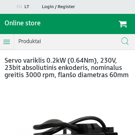
EN
LT
Login / Register
Online store
Produktai
Toggle
Navigation
Servo variklis 0.2kW (0.64Nm), 230V,
23bit absoliutinis enkoderis, nominalus
greitis 3000 rpm, flanšo diametras 60mm