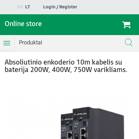
EN
LT
Login / Register
Online store
Produktai
Toggle
Navigation
Absoliutinio enkoderio 10m kabelis su
baterija 200W, 400W, 750W varikliams.