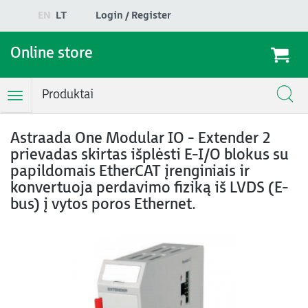
EN
LT
Login / Register
Online store
Produktai
Toggle
Navigation
Astraada One Modular IO - Extender 2
prievadas skirtas išplėsti E-I/O blokus su
papildomais EtherCAT įrenginiais ir
konvertuoja perdavimo fiziką iš LVDS (E-
bus) į vytos poros Ethernet.