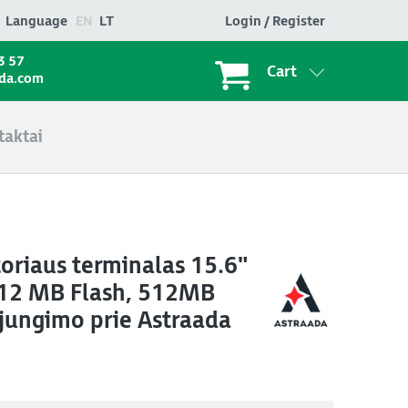
Language
EN
LT
Login / Register
3 57
Cart
ada.com
taktai
oriaus terminalas 15.6"
512 MB Flash, 512MB
ijungimo prie Astraada