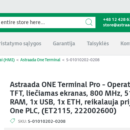
+48 12 428 6
store@astra
ristatymo sąlygos
Garantija
Taisyklės
Kon
ai (HMI)
Astraada One Terminal
S-01010202-0208
Astraada ONE Terminal Pro - Operat
TFT, liečiamas ekranas, 800 MHz, 
RAM, 1x USB, 1x ETH, reikalauja pr
One PLC, (ET2115, 222002600)
SKU:
S-01010202-0208