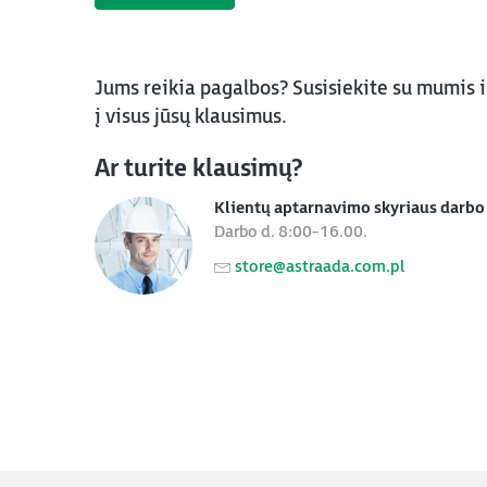
Jums reikia pagalbos? Susisiekite su mumis 
į visus jūsų klausimus.
Ar turite klausimų?
Klientų aptarnavimo skyriaus darbo 
Darbo d. 8:00-16.00.
store@astraada.com.pl