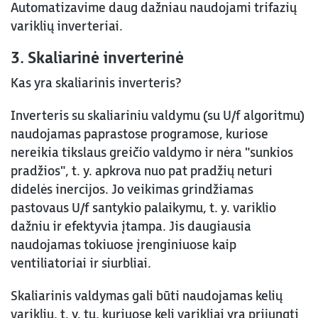
Automatizavime daug dažniau naudojami trifazių
variklių inverteriai.
3. Skaliarinė inverterinė
Kas yra skaliarinis inverteris?
Inverteris su skaliariniu valdymu (su U/f algoritmu)
naudojamas paprastose programose, kuriose
nereikia tikslaus greičio valdymo ir nėra "sunkios
pradžios", t. y. apkrova nuo pat pradžių neturi
didelės inercijos. Jo veikimas grindžiamas
pastovaus U/f santykio palaikymu, t. y. variklio
dažniu ir efektyvia įtampa. Jis daugiausia
naudojamas tokiuose įrenginiuose kaip
ventiliatoriai ir siurbliai.
Skaliarinis valdymas gali būti naudojamas kelių
variklių, t. y. tų, kuriuose keli varikliai yra prijungti