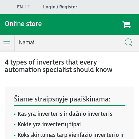
EN
LT
Login / Register
Online store
Namai
Toggle
Navigation
4 types of inverters that every
automation specialist should know
Šiame straipsnyje paaiškinama:
Kas yra inverteris ir dažnio inverteris
Kokie yra inverterių tipai
Koks skirtumas tarp vienfazio inverterio ir