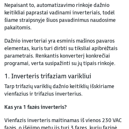
Nepaisant to, automatizavimo rinkoje dažnio
keitikliai paprastai vadinami inverteriais, todėl
šiame straipsnyje šiuos pavadinimus naudosime
pakaitomis.
Dažnio inverteriai yra esminis mašinos pavaros
elementas, kuris turi dirbti su tiksliai apibrėžtais
parametrais. Renkantis konverterį konkrečiai
programai, verta susipažinti su jų tipais rinkoje.
1. Inverteris trifaziam varikliui
Tarp trifazių variklių dažnio keitiklių išskiriame
vienfazius ir trifazius inverterius.
Kas yra 1 fazės inverteris?
Vienfazis inverteris maitinamas iš vienos 230 VAC
fazės, o išėjimo metu jis turi 3 fazes, kurių fazinė