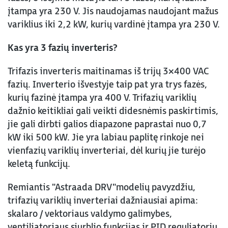
įtampa yra 230 V. Jis naudojamas naudojant mažus
variklius iki 2,2 kW, kurių vardinė įtampa yra 230 V.
Kas yra 3 fazių inverteris?
Trifazis inverteris maitinamas iš trijų 3×400 VAC
fazių. Inverterio išvestyje taip pat yra trys fazės,
kurių fazinė įtampa yra 400 V. Trifazių variklių
dažnio keitikliai gali veikti didesnėmis paskirtimis,
jie gali dirbti galios diapazone paprastai nuo 0,7
kW iki 500 kW. Jie yra labiau paplitę rinkoje nei
vienfazių variklių inverteriai, dėl kurių jie turėjo
keletą funkcijų.
Remiantis "Astraada DRV"modelių pavyzdžiu,
trifazių variklių inverteriai dažniausiai apima:
skalaro / vektoriaus valdymo galimybes,
ventiliatoriaus siurblio funkcijas ir PID reguliatorių.