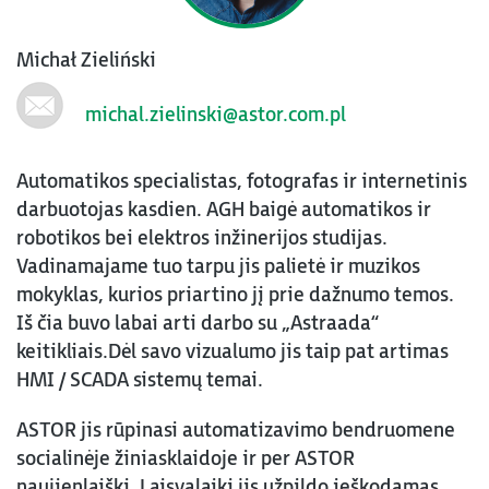
Michał Zieliński
michal.zielinski@astor.com.pl
Automatikos specialistas, fotografas ir internetinis
darbuotojas kasdien. AGH baigė automatikos ir
robotikos bei elektros inžinerijos studijas.
Vadinamajame tuo tarpu jis palietė ir muzikos
mokyklas, kurios priartino jį prie dažnumo temos.
Iš čia buvo labai arti darbo su „Astraada“
keitikliais.Dėl savo vizualumo jis taip pat artimas
HMI / SCADA sistemų temai.
ASTOR jis rūpinasi automatizavimo bendruomene
socialinėje žiniasklaidoje ir per ASTOR
naujienlaiškį. Laisvalaikį jis užpildo ieškodamas