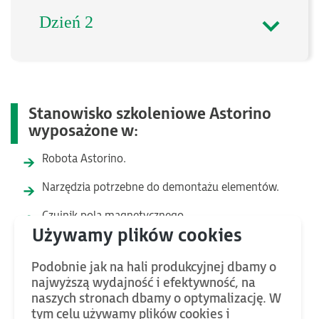
Dzień 2
Stanowisko szkoleniowe Astorino
wyposażone w:
Robota Astorino.
Narzędzia potrzebne do demontażu elementów.
Czujnik pola magnetycznego.
Części zamienne oraz elementy montażowe.
Podobnie jak na hali produkcyjnej dbamy o
Lutownicę.
najwyższą wydajność i efektywność, na
naszych stronach dbamy o optymalizację. W
tym celu używamy plików cookies i