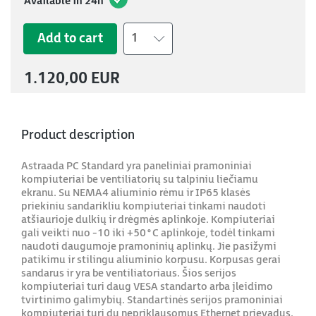
Available in 24h
Add to cart
1
1.120,00 EUR
Product description
Astraada PC Standard yra paneliniai pramoniniai
kompiuteriai be ventiliatorių su talpiniu liečiamu
ekranu. Su NEMA4 aliuminio rėmu ir IP65 klasės
priekiniu sandarikliu kompiuteriai tinkami naudoti
atšiaurioje dulkių ir drėgmės aplinkoje. Kompiuteriai
gali veikti nuo -10 iki +50°C aplinkoje, todėl tinkami
naudoti daugumoje pramoninių aplinkų. Jie pasižymi
patikimu ir stilingu aliuminio korpusu. Korpusas gerai
sandarus ir yra be ventiliatoriaus. Šios serijos
kompiuteriai turi daug VESA standarto arba įleidimo
tvirtinimo galimybių. Standartinės serijos pramoniniai
kompiuteriai turi du nepriklausomus Ethernet prievadus.