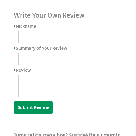
Write Your Own Review
*
Nickname
*
Summary of Your Review
*
Review
Submit Review
Jums reikia pagalbos? Susisiekite su mumis