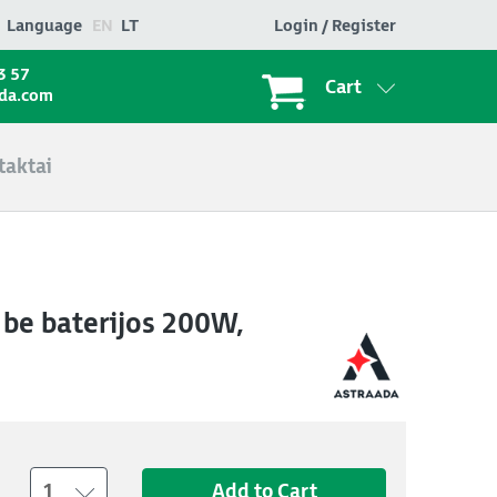
Language
EN
LT
Login / Register
3 57
Cart
ada.com
taktai
 be baterijos 200W,
1
Add to Cart