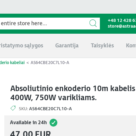
+48 12 428 6
store@astra
ristatymo sąlygos
Garantija
Taisyklės
Kon
erio kabeliai
AS64CBE20C7L10-A
Absoliutinio enkoderio 10m kabelis
400W, 750W varikliams.
SKU:
AS64CBE20C7L10-A
Available in 24h
47,00 EUR