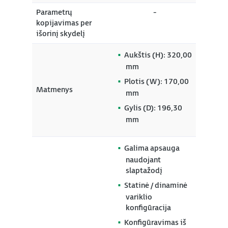
Parametrų
-
kopijavimas per
išorinį skydelį
Aukštis (H): 320,00
mm
Plotis (W): 170,00
Matmenys
mm
Gylis (D): 196,30
mm
Galima apsauga
naudojant
slaptažodį
Statinė / dinaminė
variklio
konfigūracija
Konfigūravimas iš