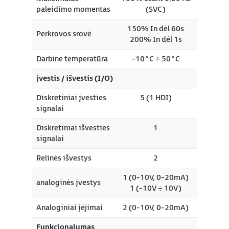
paleidimo momentas
(SVC)
150% In dėl 60s
Perkrovos srovė
200% In dėl 1s
Darbinė temperatūra
-10°C ÷ 50°C
įvestis / išvestis (I/O)
Diskretiniai įvesties
5 (1 HDI)
signalai
Diskretiniai išvesties
1
signalai
Relinės išvestys
2
1 (0-10V, 0-20mA)
analoginės įvestys
1 (-10V ÷ 10V)
Analoginiai įėjimai
2 (0-10V, 0-20mA)
Funkcionalumas