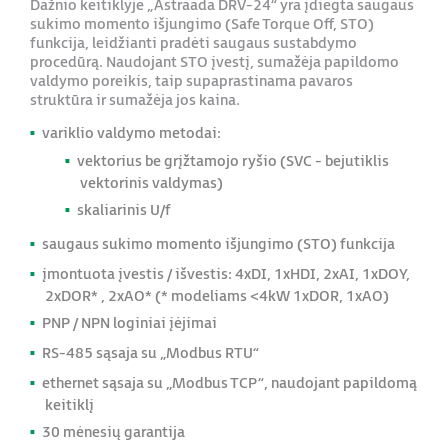
Dažnio keitiklyje „Astraada DRV-24“ yra įdiegta saugaus
sukimo momento išjungimo (Safe Torque Off, STO)
funkcija, leidžianti pradėti saugaus sustabdymo
procedūrą. Naudojant STO įvestį, sumažėja papildomo
valdymo poreikis, taip supaprastinama pavaros
struktūra ir sumažėja jos kaina.
variklio valdymo metodai:
vektorius be grįžtamojo ryšio (SVC - bejutiklis
vektorinis valdymas)
skaliarinis U/f
saugaus sukimo momento išjungimo (STO) funkcija
įmontuota įvestis / išvestis: 4xDI, 1xHDI, 2xAI, 1xDOY,
2xDOR* , 2xAO* (* modeliams <4kW 1xDOR, 1xAO)
PNP / NPN loginiai įėjimai
RS-485 sąsaja su „Modbus RTU“
ethernet sąsaja su „Modbus TCP“, naudojant
papildomą
keitiklį
30 mėnesių garantija