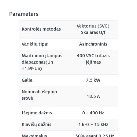
Parameters
Vektorius (SVC)
Kontrolės metodas
Skalaras U/f
Variklių tipai
Asinchroninis
Maitinimo įtampos
400 VAC trifazis
diapazonas(Un
įėjimas
±15%Un)
Galia
7.5 kW
Nominali išėjimo
18.5 A
srovė
Išėjimo dažnis
0 ÷ 400 Hz
Klavišų dažnis
1 kHz ÷ 15 kHz
Maksimalus
150% esant 0,25 Hz