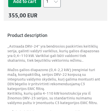
Add to cart
1
355,00 EUR
Product description
„Astraada DRV-24“ yra bendrosios paskirties keitiklių
serija, galinti valdyti variklius, kurių galios diapazonas
yra 0,4–110 kW. Varikliai gali būti valdomi tiek
skaliariniu, tiek bejutikliu vektoriniu režimu..
Mažos galios diapazono (0,4-2,2 kW) įrenginiai turi
mažą, kompaktišką, serijos DRV-22 korpusą su
integruotu valdymo skydeliu, kurį galima montuoti ant
DIN bėgelio ir pritvirtinti rekomenduojamą C3
kategorijos EMC filtrą.
Keitiklių, kurių galia 4-110 kW konstrukcija yra iš
žinomos DRV-23 serijos, su standartiniu nuimamu
valdymo pultu ir įmontuotu C3 kategorijos EMC filtru.