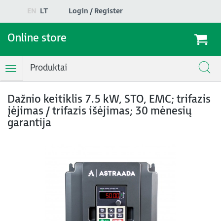
EN
LT
Login / Register
Online store
Produktai
Toggle
Navigation
Dažnio keitiklis 7.5 kW, STO, EMC; trifazis
įėjimas / trifazis išėjimas; 30 mėnesių
garantija