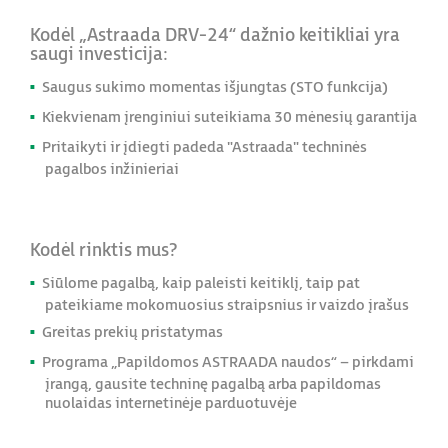
Kodėl „Astraada DRV-24“ dažnio keitikliai yra
saugi investicija:
Saugus sukimo momentas išjungtas (STO funkcija)
Kiekvienam įrenginiui suteikiama 30 mėnesių garantija
Pritaikyti ir įdiegti padeda "Astraada" techninės
pagalbos inžinieriai
Kodėl rinktis mus?
Siūlome pagalbą, kaip paleisti keitiklį, taip pat
pateikiame mokomuosius straipsnius ir vaizdo įrašus
Greitas prekių pristatymas
Programa „Papildomos ASTRAADA naudos“ – pirkdami
įrangą, gausite techninę pagalbą arba papildomas
nuolaidas internetinėje parduotuvėje