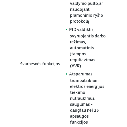
valdymo pulto,ar
naudojant
pramoninio ryšio
protokolą
PID valdiklis,
svyruojantis darbo
režimas,
automatinis
įtampos
reguliavimas
Svarbesnės funkcijos
(AVR)
Atsparumas
trumpalaikiam
elektros energijos
tiekimo
nutraukimui,
saugumas -
daugiau nei 23
apsaugos
funkcijos