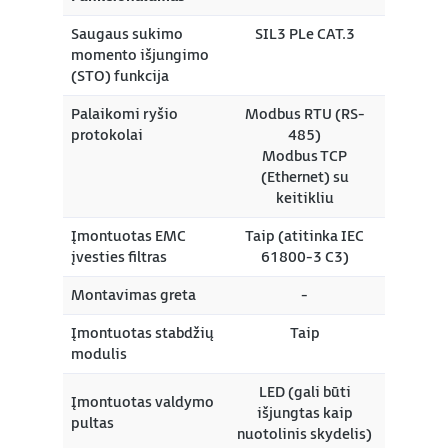
Saugaus sukimo
SIL3 PLe CAT.3
momento išjungimo
(STO) funkcija
Palaikomi ryšio
Modbus RTU (RS-
protokolai
485)
Modbus TCP
(Ethernet) su
keitikliu
Įmontuotas EMC
Taip (atitinka IEC
įvesties filtras
61800-3 C3)
Montavimas greta
-
Įmontuotas stabdžių
Taip
modulis
LED (gali būti
Įmontuotas valdymo
išjungtas kaip
pultas
nuotolinis skydelis)