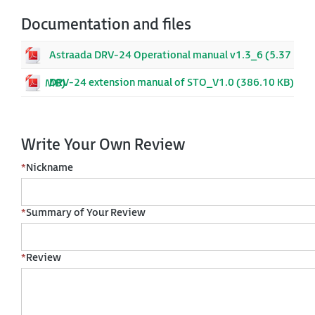
Documentation and files
Astraada DRV-24 Operational manual v1.3_6 (5.37
DRV-24 extension manual of STO_V1.0 (386.10 KB)
MB)
Write Your Own Review
*
Nickname
*
Summary of Your Review
*
Review