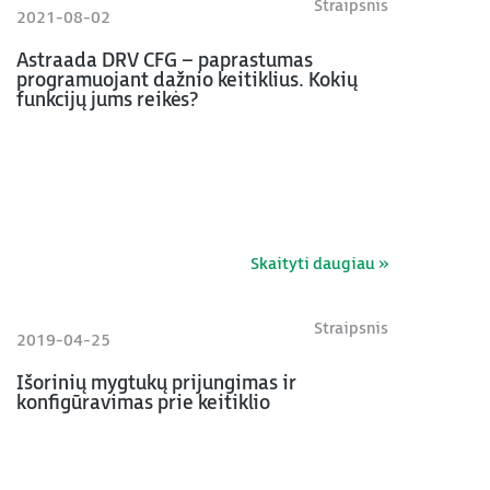
Straipsnis
2021-08-02
Astraada DRV CFG – paprastumas
programuojant dažnio keitiklius. Kokių
funkcijų jums reikės?
Skaityti daugiau »
Straipsnis
2019-04-25
Išorinių mygtukų prijungimas ir
konfigūravimas prie keitiklio