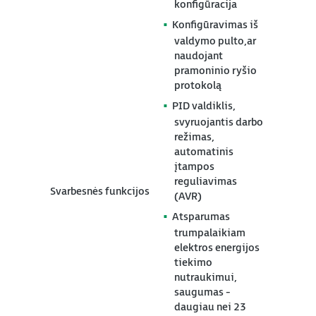
konfigūracija
Konfigūravimas iš
valdymo pulto,ar
naudojant
pramoninio ryšio
protokolą
PID valdiklis,
svyruojantis darbo
režimas,
automatinis
įtampos
reguliavimas
Svarbesnės funkcijos
(AVR)
Atsparumas
trumpalaikiam
elektros energijos
tiekimo
nutraukimui,
saugumas -
daugiau nei 23