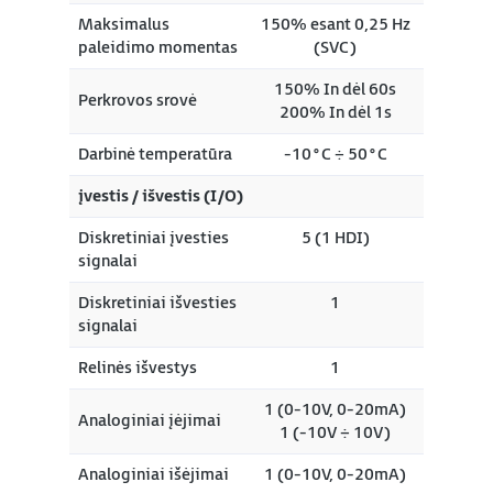
Maksimalus
150% esant 0,25 Hz
paleidimo momentas
(SVC)
150% In dėl 60s
Perkrovos srovė
200% In dėl 1s
Darbinė temperatūra
-10°C ÷ 50°C
įvestis / išvestis (I/O)
Diskretiniai įvesties
5 (1 HDI)
signalai
Diskretiniai išvesties
1
signalai
Relinės išvestys
1
1 (0-10V, 0-20mA)
Analoginiai įėjimai
1 (-10V ÷ 10V)
Analoginiai išėjimai
1 (0-10V, 0-20mA)