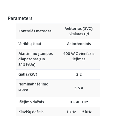
Parameters
Vektorius (SVC)
Kontrolės metodas
Skalaras U/f
Variklių tipai
Asinchroninis
Maitinimo įtampos
400 VAC vienfazis
diapazonas(Un
įėjimas
±15%Un)
Galia (kW)
2.2
Nominali išėjimo
5.5 A
srovė
Išėjimo dažnis
0 ÷ 400 Hz
Klavišų dažnis
1 kHz ÷ 15 kHz