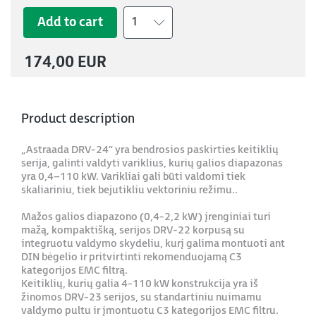
Add to cart
1
174,00 EUR
Product description
„Astraada DRV-24“ yra bendrosios paskirties keitiklių
serija, galinti valdyti variklius, kurių galios diapazonas
yra 0,4–110 kW. Varikliai gali būti valdomi tiek
skaliariniu, tiek bejutikliu vektoriniu režimu..
Mažos galios diapazono (0,4-2,2 kW) įrenginiai turi
mažą, kompaktišką, serijos DRV-22 korpusą su
integruotu valdymo skydeliu, kurį galima montuoti ant
DIN bėgelio ir pritvirtinti rekomenduojamą C3
kategorijos EMC filtrą.
Keitiklių, kurių galia 4-110 kW konstrukcija yra iš
žinomos DRV-23 serijos, su standartiniu nuimamu
valdymo pultu ir įmontuotu C3 kategorijos EMC filtru.