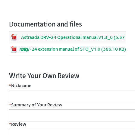
Documentation and files
Astraada DRV-24 Operational manual v1.3_6 (5.37
DRV-24 extension manual of STO_V1.0 (386.10 KB)
MB)
Write Your Own Review
*
Nickname
*
Summary of Your Review
*
Review