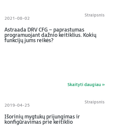
Straipsnis
2021-08-02
Astraada DRV CFG – paprastumas
programuojant dažnio keitiklius. Kokių
funkcijų jums reikės?
Skaityti daugiau »
Straipsnis
2019-04-25
Išorinių mygtukų prijungimas ir
konfigūravimas prie keitiklio