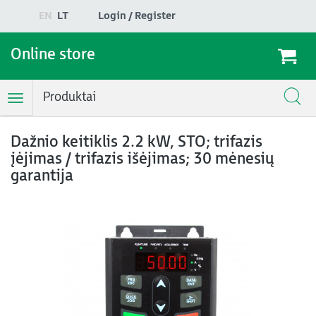
EN
LT
Login / Register
Online store
Produktai
Toggle
Navigation
Dažnio keitiklis 2.2 kW, STO; trifazis
įėjimas / trifazis išėjimas; 30 mėnesių
garantija