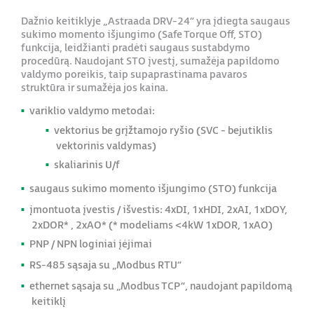
Dažnio keitiklyje „Astraada DRV-24“ yra įdiegta saugaus
sukimo momento išjungimo (Safe Torque Off, STO)
funkcija, leidžianti pradėti saugaus sustabdymo
procedūrą. Naudojant STO įvestį, sumažėja papildomo
valdymo poreikis, taip supaprastinama pavaros
struktūra ir sumažėja jos kaina.
variklio valdymo metodai:
vektorius be grįžtamojo ryšio (SVC - bejutiklis
vektorinis valdymas)
skaliarinis U/f
saugaus sukimo momento išjungimo (STO) funkcija
įmontuota įvestis / išvestis: 4xDI, 1xHDI, 2xAI, 1xDOY,
2xDOR* , 2xAO* (* modeliams <4kW 1xDOR, 1xAO)
PNP / NPN loginiai įėjimai
RS-485 sąsaja su „Modbus RTU“
ethernet sąsaja su „Modbus TCP“, naudojant
papildomą
keitiklį