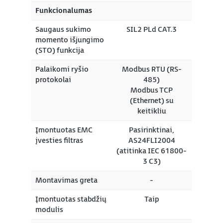
Funkcionalumas
Saugaus sukimo
SIL2 PLd CAT.3
momento išjungimo
(STO) funkcija
Palaikomi ryšio
Modbus RTU (RS-
protokolai
485)
Modbus TCP
(Ethernet) su
keitikliu
Įmontuotas EMC
Pasirinktinai,
įvesties filtras
AS24FLI2004
(atitinka IEC 61800-
3 C3)
Montavimas greta
-
Įmontuotas stabdžių
Taip
modulis