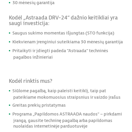
30 mėnesių garantija
Kodėl „Astraada DRV-24“ dažnio keitikliai yra
saugi investicija:
Saugus sukimo momentas išjungtas (STO funkcija)
Kiekvienam įrenginiui suteikiama 30 mėnesių garantija
Pritaikyti ir įdiegti padeda "Astraada" techninės
pagalbos inžinieriai
Kodėl rinktis mus?
Siūlome pagalbą, kaip paleisti keitiklį, taip pat
pateikiame mokomuosius straipsnius ir vaizdo įrašus
Greitas prekių pristatymas
Programa „Papildomos ASTRAADA naudos“ – pirkdami
įrangą, gausite techninę pagalbą arba papildomas
nuolaidas internetinėje parduotuvėje