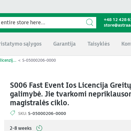
+48 12 428 6
store@astra
ristatymo sąlygos
Garantija
Taisyklės
Kon
icenzij...
S-05000206-0000
S006 Fast Event Ios Licencija Greitų
galimybė. Jie tvarkomi nepriklauso
magistralės ciklo.
SKU:
S-05000206-0000
2-8 weeks