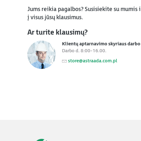
Jums reikia pagalbos? Susisiekite su mumis 
į visus jūsų klausimus.
Ar turite klausimų?
Klientų aptarnavimo skyriaus darbo 
Darbo d. 8:00-16.00.
store@astraada.com.pl