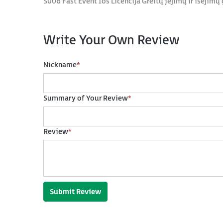
S006 Fast Event Ios Licencija Greitų įėjimų ir išėjim
Write Your Own Review
Nickname
*
Summary of Your Review
*
Review
*
Submit Review