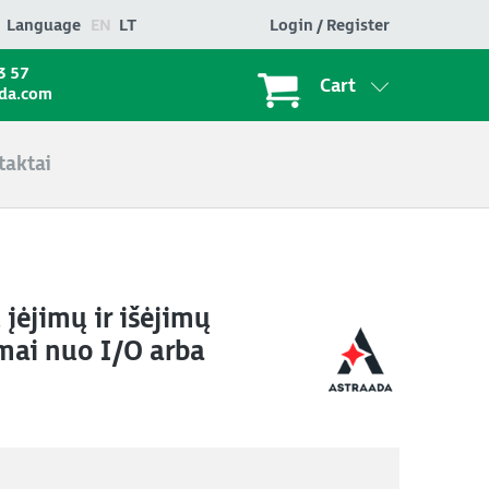
Language
EN
LT
Login / Register
3 57
Cart
ada.com
taktai
 įėjimų ir išėjimų
mai nuo I/O arba