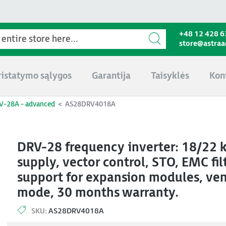
+48 12 428 6
store@astra
ristatymo sąlygos
Garantija
Taisyklės
Kon
V-28A - advanced
AS28DRV4018A
DRV-28 frequency inverter: 18/22
supply, vector control, STO, EMC fil
support for expansion modules, ven
mode, 30 months warranty.
SKU:
AS28DRV4018A