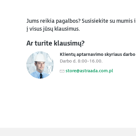
Jums reikia pagalbos? Susisiekite su mumis 
į visus jūsų klausimus.
Ar turite klausimų?
Klientų aptarnavimo skyriaus darbo 
Darbo d. 8:00-16.00.
store@astraada.com.pl