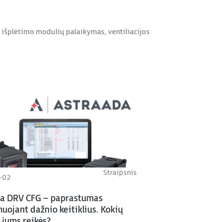
 išplėtimo modulių palaikymas, ventiliacijos
Straipsnis
-02
a DRV CFG – paprastumas
uojant dažnio keitiklius. Kokių
 jums reikės?