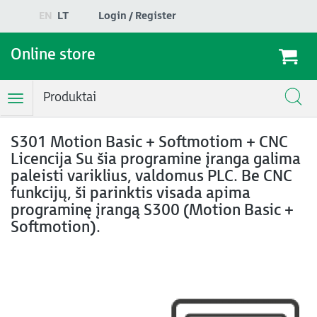
EN
LT
Login / Register
Online store
Produktai
Toggle
Navigation
S301 Motion Basic + Softmotiom + CNC
Licencija Su šia programine įranga galima
paleisti variklius, valdomus PLC. Be CNC
funkcijų, ši parinktis visada apima
programinę įrangą S300 (Motion Basic +
Softmotion).