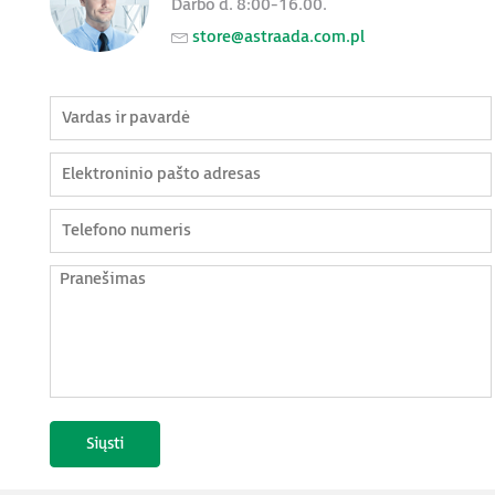
Darbo d. 8:00-16.00.
store@astraada.com.pl