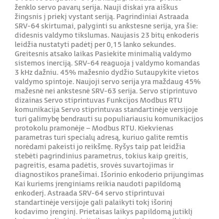
ženklo servo pavarų serija. Nauji diskai yra aiškus
žingsnis į priekį vystant seriją. Pagrindiniai Astraada
SRV-64 skirtumai, palyginti su ankstesne serija, yra šie:
didesnis valdymo tikslumas. Naujasis 23 bitų enkoderis
leidžia nustatyti padėtį per 0,15 lanko sekundes.
Greitesnis atsako laikas Pasiekite minimalią valdymo
sistemos inerciją. SRV-64 reaguoja į valdymo komandas
3 kHz dažniu. 45% mažesnio dydžio Sutaupykite vietos
valdymo spintoje. Naujoji servo serija yra maždaug 45%
mažesnė nei ankstesnė SRV-63 serija. Servo stiprintuvo
dizainas Servo stiprintuvas Funkcijos Modbus RTU
komunikacija Servo stiprintuvas standartinėje versijoje
turi galimybę bendrauti su populiariausiu komunikacijos
protokolu pramonėje – Modbus RTU. Kiekvienas
parametras turi specialų adresą, kuriuo galite remtis
norėdami pakeisti jo reikšmę. Ryšys taip pat leidžia
stebėti pagrindinius parametrus, tokius kaip greitis,
pagreitis, esama padėtis, srovės suvartojimas ir
diagnostikos pranešimai. Išorinio enkoderio prijungimas
Kai kuriems įrenginiams reikia naudoti papildomą
enkoderį. Astraada SRV-64 servo stiprintuvai
standartinėje versijoje gali palaikyti tokį išorinį
kodavimo įrenginį. Prietaisas laikys papildomą jutiklį