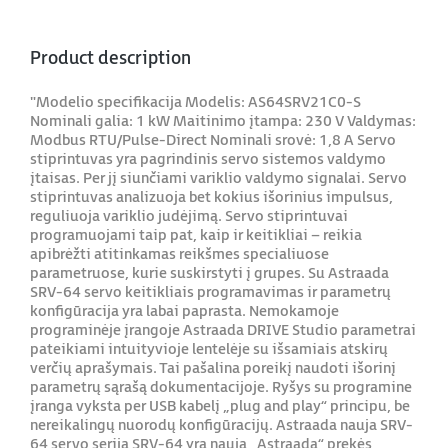
Product description
"Modelio specifikacija Modelis: AS64SRV21C0-S
Nominali galia: 1 kW Maitinimo įtampa: 230 V Valdymas:
Modbus RTU/Pulse-Direct Nominali srovė: 1,8 A Servo
stiprintuvas yra pagrindinis servo sistemos valdymo
įtaisas. Per jį siunčiami variklio valdymo signalai. Servo
stiprintuvas analizuoja bet kokius išorinius impulsus,
reguliuoja variklio judėjimą. Servo stiprintuvai
programuojami taip pat, kaip ir keitikliai – reikia
apibrėžti atitinkamas reikšmes specialiuose
parametruose, kurie suskirstyti į grupes. Su Astraada
SRV-64 servo keitikliais programavimas ir parametrų
konfigūracija yra labai paprasta. Nemokamoje
programinėje įrangoje Astraada DRIVE Studio parametrai
pateikiami intuityvioje lentelėje su išsamiais atskirų
verčių aprašymais. Tai pašalina poreikį naudoti išorinį
parametrų sąrašą dokumentacijoje. Ryšys su programine
įranga vyksta per USB kabelį „plug and play“ principu, be
nereikalingų nuorodų konfigūracijų. Astraada nauja SRV-
64 servo serija SRV-64 yra nauja „Astraada“ prekės