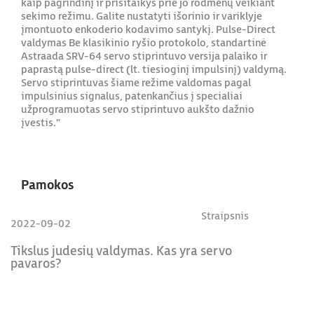
kaip pagrindinį ir prisitaikys prie jo rodmenų veikiant
sekimo režimu. Galite nustatyti išorinio ir variklyje
įmontuoto enkoderio kodavimo santykį. Pulse-Direct
valdymas Be klasikinio ryšio protokolo, standartinė
Astraada SRV-64 servo stiprintuvo versija palaiko ir
paprastą pulse-direct (lt. tiesioginį impulsinį) valdymą.
Servo stiprintuvas šiame režime valdomas pagal
impulsinius signalus, patenkančius į specialiai
užprogramuotas servo stiprintuvo aukšto dažnio
įvestis."
Pamokos
Straipsnis
2022-09-02
Tikslus judesių valdymas. Kas yra servo
pavaros?