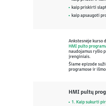
kaip priskirti sla
kaip apsaugoti pr
Ankstesnėje kurso 
HMI pulto programa
naudojamus ryšio pr
įrenginiais.
Šiame epizode sužin
programose ir išmok
HMI pultų prog
1. Kaip sukurti pi