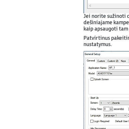
Jei norite sužinoti
dešiniajame kampe p
kaip apsaugoti tam
Patvirtinus pakeiti
nustatymus.