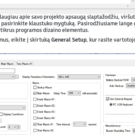
 daugiau apie savo projekto apsaugą slaptažodžiu, viršu
asirinkite klaustuko mygtuką. Pasirodžiusiame lange ga
 tikrus programos dizaino elementus.
mus, eikite į skirtuką
General Setup
, kur rasite vartotoj