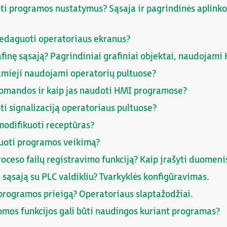
oti programos nustatymus? Sąsaja ir pagrindinės aplink
 redaguoti operatoriaus ekranus?
afinę sąsają? Pagrindiniai grafiniai objektai, naudojami
tamieji naudojami operatorių pultuose?
omandos ir kaip jas naudoti HMI programose?
ti signalizaciją operatoriaus pultuose?
 modifikuoti receptūras?
uoti programos veikimą?
roceso failų registravimo funkciją? Kaip įrašyti duomeni
i sąsają su PLC valdikliu? Tvarkyklės konfigūravimas.
 programos prieigą? Operatoriaus slaptažodžiai.
omos funkcijos gali būti naudingos kuriant programas?