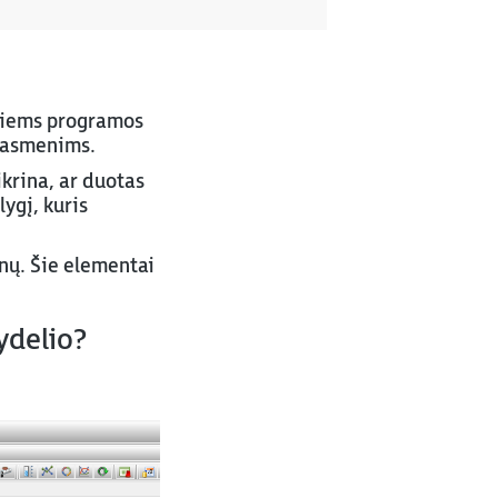
amiems programos
s asmenims.
ikrina, ar duotas
lygį, kuris
anų. Šie elementai
ydelio?
.