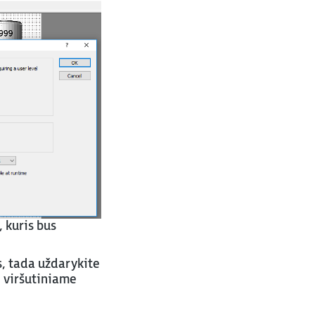
, kuris bus
s, tada uždarykite
į viršutiniame