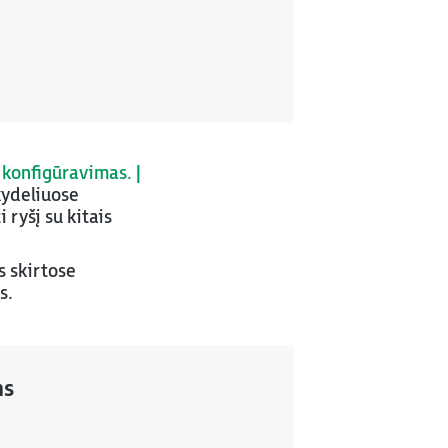
s konfigūravimas. |
kydeliuose
ryšį su kitais
s skirtose
s.
ms