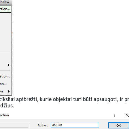
iksliai apibrėžti, kurie objektai turi būti apsaugoti, ir pr
džius.