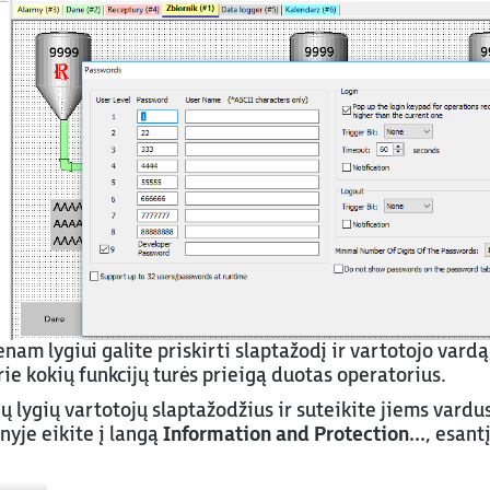
am lygiui galite priskirti slaptažodį ir vartotojo vardą
rie kokių funkcijų turės prieigą duotas operatorius.
ų lygių vartotojų slaptažodžius ir suteikite jiems vardu
nyje eikite į langą
Information and Protection...
, esant