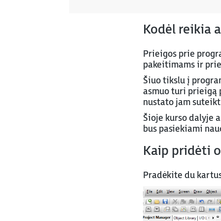
Kodėl reikia 
Prieigos prie prog
pakeitimams ir pri
Šiuo tikslu į progr
asmuo turi prieigą p
nustato jam suteiktų
Šioje kurso dalyje 
bus pasiekiami naud
Kaip pridėti 
Pradėkite du kartu