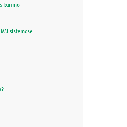
os kūrimo
 HMI sistemose.
s?