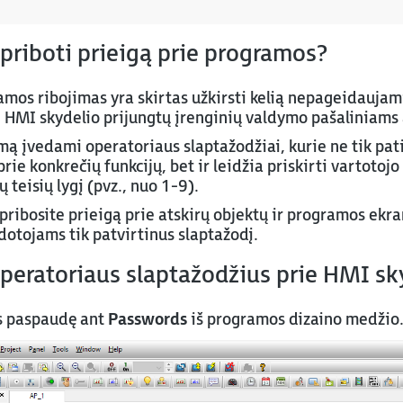
apriboti prieigą prie programos?
ramos ribojimas yra skirtas užkirsti kelią nepageidauj
e HMI skydelio prijungtų įrenginių valdymo pašaliniam
amą įvedami operatoriaus slaptažodžiai, kurie ne tik pat
rie konkrečių funkcijų, bet ir leidžia priskirti vartotojo 
 teisių lygį (pvz., nuo 1-9).
apribosite prieigą prie atskirų objektų ir programos ekr
otojams tik patvirtinus slaptažodį.
operatoriaus slaptažodžius prie HMI sk
s paspaudę ant
Passwords
iš programos dizaino medžio