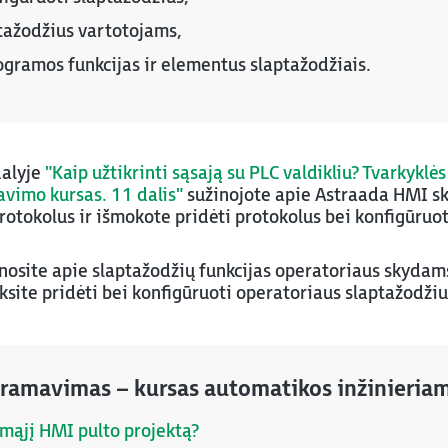
ptažodžius vartotojams,
ogramos funkcijas ir elementus slaptažodžiais.
dalyje
"Kaip užtikrinti sąsają su PLC valdikliu? Tvarkyklė
vimo kursas. 11 dalis"
sužinojote apie Astraada HMI s
otokolus ir išmokote pridėti protokolus bei konfigūruoti 
osite apie slaptažodžių funkcijas operatoriaus skydam
site pridėti bei konfigūruoti operatoriaus slaptažodžiu
ramavimas – kursas automatikos inžinieria
rmąjį HMI pulto projektą?