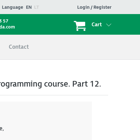
Language
EN
LT
Login / Register
3 57
Cart
ada.com
Contact
programming course. Part 12.
e,