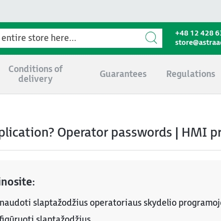
+48 12 428 6
store@astra
Conditions of
Guarantees
Regulations
delivery
pplication? Operator passwords | HMI 
nosite:
a naudoti slaptažodžius operatoriaus skydelio programoj
nfigūruoti slaptažodžius,