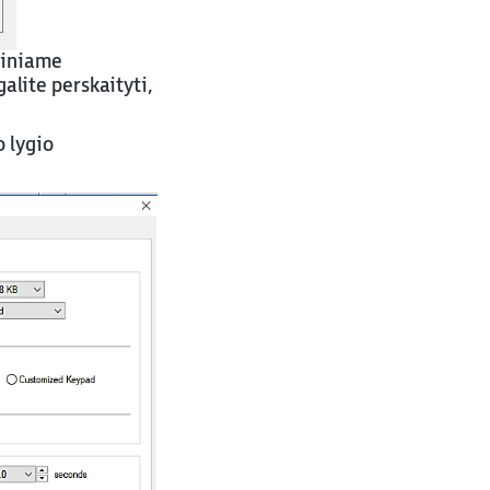
tiniame
lite perskaityti,
o lygio