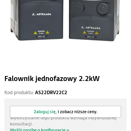
Falownik jednofazowy 2.2kW
Kod produktu:
AS22DRV22C2
Zaloguj się
, i zobacz niższe ceny.
Wykorzystanie tego produktu wymaga indywidualnej
konsultacji.
Wyślij prośbę o konfigurację »