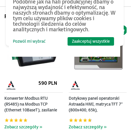
Podobnie jak na hali produkcyjnej dbamy o
najwyższą wydajność i efektywność, na
naszych stronach dbamy o optymalizację. W
Pomyśl też o...
tym celu używamy plików cookies i
technologii śledzenia do celów
analitycznych i marketingowych.
Pozwól mi wybrać
Zaakceptuj wszystkie
590 PLN
Konwerter Modbus RTU
Dotykowy panel operatorski
(RS485) na Modbus TCP
Astraada HMI, matryca TFT 7”
(Ethernet 10BaseT), zasilanie
(800x400, 65k),
24V DC
RS232/422/485, RS422/485,
RS232, USB Client/Host,
Zobacz szczegóły »
Zobacz szczegóły »
Ethernet, MicroSD