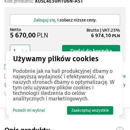
Kod produktu:
XUSL4E30H106N-AST
Zaloguj się
, i zobacz niższe ceny.
5 670,00
PLN
6 974,10
PLN
Dodaj do koszyka
1
Zapisz w schowku
Drukuj kartę produktu
Podobnie jak na hali produkcyjnej dbamy o
Przesyłka kurierska -
25 PLN netto
Dostawa
najwyższą wydajność i efektywność, na
naszych stronach dbamy o optymalizację. W
Szczegóły
Pomoc Techniczna ASTOR
tym celu używamy plików cookies i
technologii śledzenia do celów
Gwarancja
18 miesięcy
analitycznych i marketingowych.
Pozwól mi wybrać
Zaakceptuj wszystkie
Oceń produkt