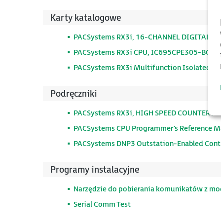
Karty katalogowe
PACSystems RX3i, 16-CHANNEL DIGITAL O
PACSystems RX3i CPU, IC695CPE305-BCAD
PACSystems RX3i Multifunction Isolated Po
Podręczniki
PACSystems RX3i, HIGH SPEED COUNTER M
PACSystems CPU Programmer’s Reference M
PACSystems DNP3 Outstation-Enabled Cont
Programy instalacyjne
Narzędzie do pobierania komunikatów z mod
Serial Comm Test