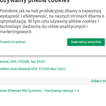
Zobac
Podobnie jak na hali produkcyjnej dbamy o najwyższą
wydajność i efektywność, na naszych stronach dbamy o
UTPUT MODULE WITH DIAGNOSTICS, (IC695MDL765), IPI, GFK-25
optymalizację. W tym celu używamy plików cookies i
, IC695CPE310-BCAD, Firmware Version 10.91, IMPORTANT PRO
technologii śledzenia do celów analitycznych i
marketingowych.
wer Supply, 24 VDC, 80 W, IPI, GFK-3252A, Aug 2023
Pozwól mi wybrać
Zaakceptuj wszystkie
ODULE, USER MANUAL, GFK-2441A, Oct 2019
anual, GFK-2950N, Jan 2025
rollers User Manual GFK-3103D Nov 2022
Zobacz ws
ułu Ethernet PACSystems - PacStamgr wersja 1.3