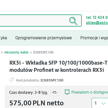
tel. 12 424 
sklep@astor
tyka
Oprogramowanie przemysłowe
Promocje i wy
Akcesoria, kable
IC695SPC100
RX3i - Wkładka SFP 10/100/1000base-T
modułów Profinet w kontrolerach RX3i
Kod produktu:
IC695SPC100
Powiadom o dostępno
Czas dostawy: 2-8 tyg.
575,00
PLN
netto
1