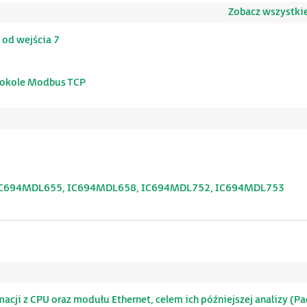
Zobacz wszystkie
 od wejścia 7
otokole Modbus TCP
 IC694MDL655, IC694MDL658, IC694MDL752, IC694MDL753
cji z CPU oraz modułu Ethernet, celem ich późniejszej analizy (P