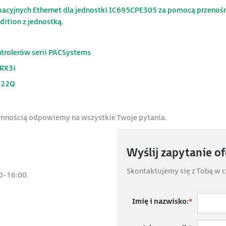
acyjnych Ethernet dla jednostki IC695CPE305 za pomocą przenoś
ition z jednostką.
ntrolerów serii PACSystems
 RX3i
222Q
jemnością odpowiemy na wszystkie Twoje pytania.
Wyślij zapytanie o
Skontaktujemy się z Tobą w c
0-16:00.
Imię i nazwisko:
*