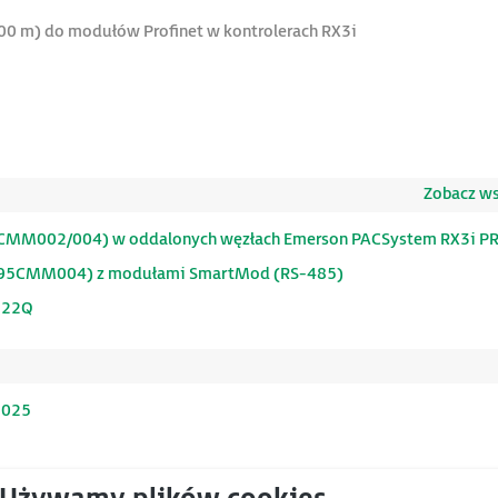
0 m) do modułów Profinet w kontrolerach RX3i
Zobacz wsz
5CMM002/004) w oddalonych węzłach Emerson PACSystem RX3i P
C695CMM004) z modułami SmartMod (RS-485)
222Q
2025