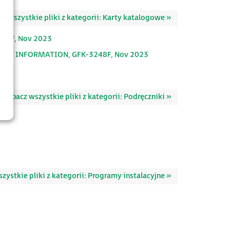
z wszystkie pliki z kategorii: Karty katalogowe »
91F, Nov 2023
DUCT INFORMATION, GFK-3248F, Nov 2023
Zobacz wszystkie pliki z kategorii: Podręczniki »
zystkie pliki z kategorii: Programy instalacyjne »