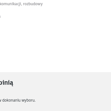
, komunikacji, rozbudowy
a
pinią
w dokonaniu wyboru.