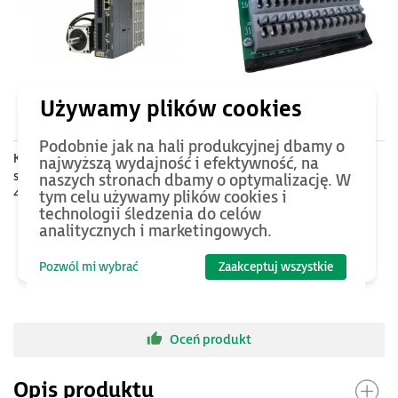
70
PLN
118
PLN
Podobnie jak na hali produkcyjnej dbamy o
Kabel zasilający 5m do
Terminal przyłączeniowy
najwyższą wydajność i efektywność, na
silników - 1kW, 230V; 2…3kW,
śrubowy do złącza CN1 w
naszych stronach dbamy o optymalizację. W
400V z enkoderem
serwowzmacniaczach SRV-
tym celu używamy plików cookies i
absolutnym, - 1…3.8kW, 400V
64/SRV-63
technologii śledzenia do celów
analitycznych i marketingowych.
z enkoderm inkrem
Pozwól mi wybrać
Zaakceptuj wszystkie
Oceń produkt
Opis produktu